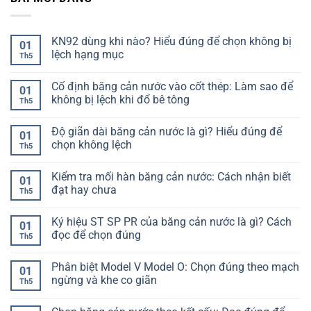
KN92 dùng khi nào? Hiểu đúng để chọn không bị
01
lệch hạng mục
Th5
Không
có
Cố định băng cản nước vào cốt thép: Làm sao để
bình
01
luận
không bị lệch khi đổ bê tông
Th5
ở
KN92
Không
dùng
có
Độ giãn dài băng cản nước là gì? Hiểu đúng để
khi
bình
01
nào?
luận
chọn không lệch
Th5
Hiểu
ở
đúng
Cố
Không
để
định
có
Kiểm tra mối hàn băng cản nước: Cách nhận biết
chọn
băng
bình
01
không
cản
luận
đạt hay chưa
Th5
bị
nước
ở
lệch
vào
Độ
Không
hạng
cốt
giãn
có
Ký hiệu ST SP PR của băng cản nước là gì? Cách
mục
thép:
dài
bình
01
Làm
băng
luận
đọc để chọn đúng
Th5
sao
cản
ở
để
nước
Kiểm
Không
không
là
tra
có
Phân biệt Model V Model O: Chọn đúng theo mạch
bị
gì?
mối
bình
01
lệch
Hiểu
hàn
luận
ngừng và khe co giãn
Th5
khi
đúng
băng
ở
đổ
để
cản
Ký
Không
bê
chọn
nước:
hiệu
có