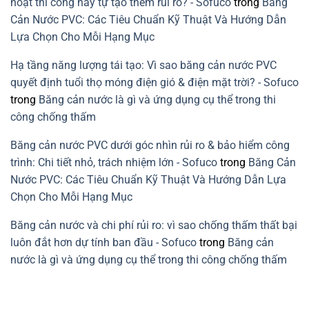
hoạt thi công hay tự tạo thêm rủi ro? - Sofuco
trong
Băng
cản
nước
Cản Nước PVC: Các Tiêu Chuẩn Kỹ Thuật Và Hướng Dẫn
PVC
Lựa Chọn Cho Mỗi Hạng Mục
Hạ tầng năng lượng tái tạo: Vì sao băng cản nước PVC
quyết định tuổi thọ móng điện gió & điện mặt trời? - Sofuco
trong
Băng cản nước là gì và ứng dụng cụ thể trong thi
công chống thấm
Băng cản nước PVC dưới góc nhìn rủi ro & bảo hiểm công
trình: Chi tiết nhỏ, trách nhiệm lớn - Sofuco
trong
Băng Cản
Nước PVC: Các Tiêu Chuẩn Kỹ Thuật Và Hướng Dẫn Lựa
Chọn Cho Mỗi Hạng Mục
Băng cản nước và chi phí rủi ro: vì sao chống thấm thất bại
luôn đắt hơn dự tính ban đầu - Sofuco
trong
Băng cản
nước là gì và ứng dụng cụ thể trong thi công chống thấm