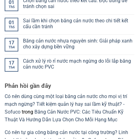
Chọn băng cản nước theo kết cấu: Đọc đúng để
tông
không
Cách
ST
bình
01
lệch
nhận
SP
luận
tránh chọn sai
Th5
biết
PR
ở
đạt
của
Phân
Không
hay
băng
biệt
có
Sai lầm khi chọn băng cản nước theo chi tiết kết
chưa
cản
Model
bình
01
nước
V
luận
cấu cần tránh
Th5
là
Model
ở
gì?
O:
Chọn
Không
Cách
Chọn
băng
có
Băng cản nước nhựa nguyên sinh: Giải pháp xanh
đọc
đúng
cản
bình
17
để
theo
nước
luận
cho xây dựng bền vững
Th4
chọn
mạch
theo
ở
đúng
ngừng
kết
Sai
Không
và
cấu:
lầm
có
Cách xử lý rò rỉ nước mạch ngừng do lỗi lắp băng
khe
Đọc
khi
bình
17
co
đúng
chọn
luận
cản nước PVC
Th4
giãn
để
băng
ở
tránh
cản
Băng
Không
chọn
nước
cản
có
sai
theo
nước
bình
Phản hồi gần đây
chi
nhựa
luận
tiết
nguyên
ở
kết
sinh:
Cách
Có nên dùng cùng một loại băng cản nước cho mọi vị trí
cấu
Giải
xử
cần
pháp
lý
mạch ngừng? Tiết kiệm quản lý hay sai lầm kỹ thuật? -
tránh
xanh
rò
cho
rỉ
Sofuco
trong
Băng Cản Nước PVC: Các Tiêu Chuẩn Kỹ
xây
nước
dựng
mạch
Thuật Và Hướng Dẫn Lựa Chọn Cho Mỗi Hạng Mục
bền
ngừng
vững
do
lỗi
Có nên tự gia công băng cản nước tại công trường? Linh
lắp
băng