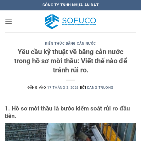
Bỏ
CÔNG TY TNHH NHỰA AN ĐẠT
qua
nội
dung
KIẾN THỨC BĂNG CẢN NƯỚC
Yêu cầu kỹ thuật về băng cản nước
trong hồ sơ mời thầu: Viết thế nào để
tránh rủi ro.
ĐĂNG VÀO
17 THÁNG 2, 2026
BỞI
DANG TRUONG
1. Hồ sơ mời thầu là bước kiểm soát rủi ro đầu
tiên.