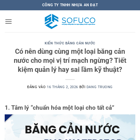
Bỏ
CÔNG TY TNHH NHỰA AN ĐẠT
qua
nội
dung
KIẾN THỨC BĂNG CẢN NƯỚC
Có nên dùng cùng một loại băng cản
nước cho mọi vị trí mạch ngừng? Tiết
kiệm quản lý hay sai lầm kỹ thuật?
ĐĂNG VÀO
16 THÁNG 2, 2026
BỞI
DANG TRUONG
1. Tâm lý “chuẩn hóa một loại cho tất cả”