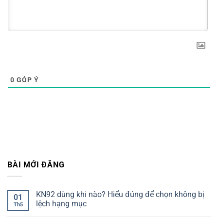
0
GÓP Ý
BÀI MỚI ĐĂNG
KN92 dùng khi nào? Hiểu đúng để chọn không bị
01
lệch hạng mục
Th5
Không