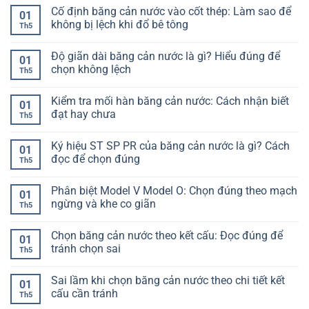
có
Cố định băng cản nước vào cốt thép: Làm sao để
bình
01
luận
không bị lệch khi đổ bê tông
Th5
ở
KN92
Không
dùng
có
Độ giãn dài băng cản nước là gì? Hiểu đúng để
khi
bình
01
nào?
luận
chọn không lệch
Th5
Hiểu
ở
đúng
Cố
Không
để
định
có
Kiểm tra mối hàn băng cản nước: Cách nhận biết
chọn
băng
bình
01
không
cản
luận
đạt hay chưa
Th5
bị
nước
ở
lệch
vào
Độ
Không
hạng
cốt
giãn
có
Ký hiệu ST SP PR của băng cản nước là gì? Cách
mục
thép:
dài
bình
01
Làm
băng
luận
đọc để chọn đúng
Th5
sao
cản
ở
để
nước
Kiểm
Không
không
là
tra
có
Phân biệt Model V Model O: Chọn đúng theo mạch
bị
gì?
mối
bình
01
lệch
Hiểu
hàn
luận
ngừng và khe co giãn
Th5
khi
đúng
băng
ở
đổ
để
cản
Ký
Không
bê
chọn
nước:
hiệu
có
Chọn băng cản nước theo kết cấu: Đọc đúng để
tông
không
Cách
ST
bình
01
lệch
nhận
SP
luận
tránh chọn sai
Th5
biết
PR
ở
đạt
của
Phân
Không
hay
băng
biệt
có
Sai lầm khi chọn băng cản nước theo chi tiết kết
chưa
cản
Model
bình
01
nước
V
luận
cấu cần tránh
Th5
là
Model
ở
gì?
O:
Chọn
Không