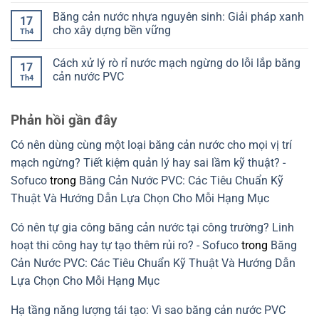
Cách
Chọn
băng
có
Băng cản nước nhựa nguyên sinh: Giải pháp xanh
đọc
đúng
cản
bình
17
để
theo
nước
luận
cho xây dựng bền vững
Th4
chọn
mạch
theo
ở
đúng
ngừng
kết
Sai
Không
và
cấu:
lầm
có
Cách xử lý rò rỉ nước mạch ngừng do lỗi lắp băng
khe
Đọc
khi
bình
17
co
đúng
chọn
luận
cản nước PVC
Th4
giãn
để
băng
ở
tránh
cản
Băng
Không
chọn
nước
cản
có
sai
theo
nước
bình
Phản hồi gần đây
chi
nhựa
luận
tiết
nguyên
ở
kết
sinh:
Cách
Có nên dùng cùng một loại băng cản nước cho mọi vị trí
cấu
Giải
xử
cần
pháp
lý
mạch ngừng? Tiết kiệm quản lý hay sai lầm kỹ thuật? -
tránh
xanh
rò
cho
rỉ
Sofuco
trong
Băng Cản Nước PVC: Các Tiêu Chuẩn Kỹ
xây
nước
dựng
mạch
Thuật Và Hướng Dẫn Lựa Chọn Cho Mỗi Hạng Mục
bền
ngừng
vững
do
lỗi
Có nên tự gia công băng cản nước tại công trường? Linh
lắp
băng
hoạt thi công hay tự tạo thêm rủi ro? - Sofuco
trong
Băng
cản
nước
Cản Nước PVC: Các Tiêu Chuẩn Kỹ Thuật Và Hướng Dẫn
PVC
Lựa Chọn Cho Mỗi Hạng Mục
Hạ tầng năng lượng tái tạo: Vì sao băng cản nước PVC