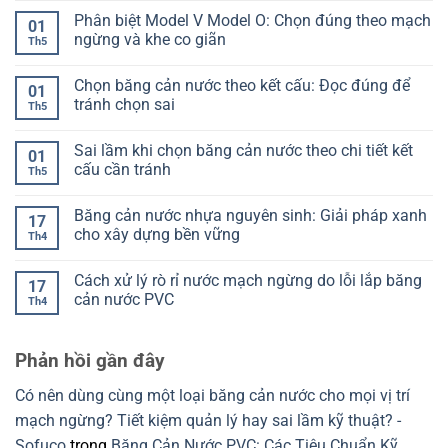
không
là
tra
có
Phân biệt Model V Model O: Chọn đúng theo mạch
bị
gì?
mối
bình
01
lệch
Hiểu
hàn
luận
ngừng và khe co giãn
Th5
khi
đúng
băng
ở
đổ
để
cản
Ký
Không
bê
chọn
nước:
hiệu
có
Chọn băng cản nước theo kết cấu: Đọc đúng để
tông
không
Cách
ST
bình
01
lệch
nhận
SP
luận
tránh chọn sai
Th5
biết
PR
ở
đạt
của
Phân
Không
hay
băng
biệt
có
Sai lầm khi chọn băng cản nước theo chi tiết kết
chưa
cản
Model
bình
01
nước
V
luận
cấu cần tránh
Th5
là
Model
ở
gì?
O:
Chọn
Không
Cách
Chọn
băng
có
Băng cản nước nhựa nguyên sinh: Giải pháp xanh
đọc
đúng
cản
bình
17
để
theo
nước
luận
cho xây dựng bền vững
Th4
chọn
mạch
theo
ở
đúng
ngừng
kết
Sai
Không
và
cấu:
lầm
có
Cách xử lý rò rỉ nước mạch ngừng do lỗi lắp băng
khe
Đọc
khi
bình
17
co
đúng
chọn
luận
cản nước PVC
Th4
giãn
để
băng
ở
tránh
cản
Băng
Không
chọn
nước
cản
có
sai
theo
nước
bình
Phản hồi gần đây
chi
nhựa
luận
tiết
nguyên
ở
kết
sinh:
Cách
Có nên dùng cùng một loại băng cản nước cho mọi vị trí
cấu
Giải
xử
cần
pháp
lý
mạch ngừng? Tiết kiệm quản lý hay sai lầm kỹ thuật? -
tránh
xanh
rò
cho
rỉ
Sofuco
trong
Băng Cản Nước PVC: Các Tiêu Chuẩn Kỹ