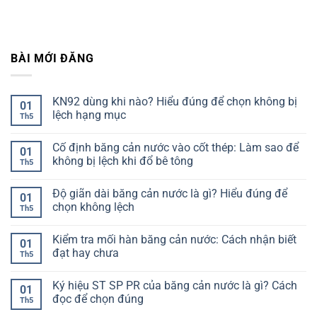
BÀI MỚI ĐĂNG
KN92 dùng khi nào? Hiểu đúng để chọn không bị
01
lệch hạng mục
Th5
Không
có
Cố định băng cản nước vào cốt thép: Làm sao để
bình
01
luận
không bị lệch khi đổ bê tông
Th5
ở
KN92
Không
dùng
có
Độ giãn dài băng cản nước là gì? Hiểu đúng để
khi
bình
01
nào?
luận
chọn không lệch
Th5
Hiểu
ở
đúng
Cố
Không
để
định
có
Kiểm tra mối hàn băng cản nước: Cách nhận biết
chọn
băng
bình
01
không
cản
luận
đạt hay chưa
Th5
bị
nước
ở
lệch
vào
Độ
Không
hạng
cốt
giãn
có
Ký hiệu ST SP PR của băng cản nước là gì? Cách
mục
thép:
dài
bình
01
Làm
băng
luận
đọc để chọn đúng
Th5
sao
cản
ở
để
nước
Kiểm
Không