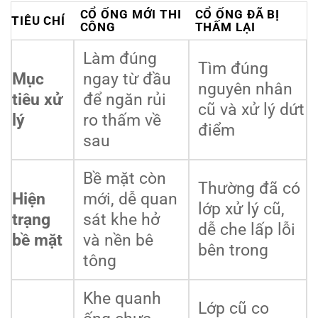
CỔ ỐNG MỚI THI
CỔ ỐNG ĐÃ BỊ
TIÊU CHÍ
CÔNG
THẤM LẠI
Làm đúng
Tìm đúng
Mục
ngay từ đầu
nguyên nhân
tiêu xử
để ngăn rủi
cũ và xử lý dứt
lý
ro thấm về
điểm
sau
Bề mặt còn
Thường đã có
Hiện
mới, dễ quan
lớp xử lý cũ,
trạng
sát khe hở
dễ che lấp lỗi
bề mặt
và nền bê
bên trong
tông
Khe quanh
Lớp cũ co