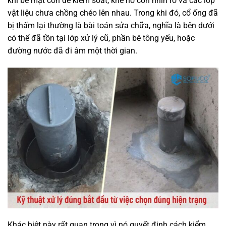
khi bề mặt còn dễ kiểm soát, khe hở còn nhìn rõ và các lớp
vật liệu chưa chồng chéo lên nhau. Trong khi đó, cổ ống đã
bị thấm lại thường là bài toán sửa chữa, nghĩa là bên dưới
có thể đã tồn tại lớp xử lý cũ, phần bê tông yếu, hoặc
đường nước đã đi âm một thời gian.
Khác biệt này rất quan trọng vì nó quyết định cách kiểm