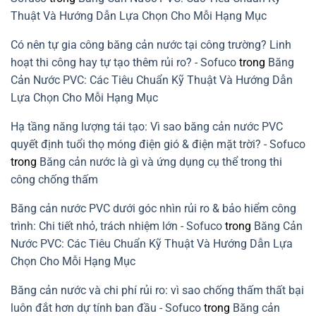
xây
nước
dựng
mạch
Thuật Và Hướng Dẫn Lựa Chọn Cho Mỗi Hạng Mục
bền
ngừng
vững
do
lỗi
Có nên tự gia công băng cản nước tại công trường? Linh
lắp
băng
hoạt thi công hay tự tạo thêm rủi ro? - Sofuco
trong
Băng
cản
nước
Cản Nước PVC: Các Tiêu Chuẩn Kỹ Thuật Và Hướng Dẫn
PVC
Lựa Chọn Cho Mỗi Hạng Mục
Hạ tầng năng lượng tái tạo: Vì sao băng cản nước PVC
quyết định tuổi thọ móng điện gió & điện mặt trời? - Sofuco
trong
Băng cản nước là gì và ứng dụng cụ thể trong thi
công chống thấm
Băng cản nước PVC dưới góc nhìn rủi ro & bảo hiểm công
trình: Chi tiết nhỏ, trách nhiệm lớn - Sofuco
trong
Băng Cản
Nước PVC: Các Tiêu Chuẩn Kỹ Thuật Và Hướng Dẫn Lựa
Chọn Cho Mỗi Hạng Mục
Băng cản nước và chi phí rủi ro: vì sao chống thấm thất bại
luôn đắt hơn dự tính ban đầu - Sofuco
trong
Băng cản