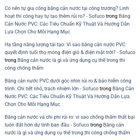
vững
do
lỗi
Có nên tự gia công băng cản nước tại công trường? Linh
lắp
băng
hoạt thi công hay tự tạo thêm rủi ro? - Sofuco
trong
Băng
cản
nước
Cản Nước PVC: Các Tiêu Chuẩn Kỹ Thuật Và Hướng Dẫn
PVC
Lựa Chọn Cho Mỗi Hạng Mục
Hạ tầng năng lượng tái tạo: Vì sao băng cản nước PVC
quyết định tuổi thọ móng điện gió & điện mặt trời? - Sofuco
trong
Băng cản nước là gì và ứng dụng cụ thể trong thi
công chống thấm
Băng cản nước PVC dưới góc nhìn rủi ro & bảo hiểm công
trình: Chi tiết nhỏ, trách nhiệm lớn - Sofuco
trong
Băng Cản
Nước PVC: Các Tiêu Chuẩn Kỹ Thuật Và Hướng Dẫn Lựa
Chọn Cho Mỗi Hạng Mục
Băng cản nước và chi phí rủi ro: vì sao chống thấm thất bại
luôn đắt hơn dự tính ban đầu - Sofuco
trong
Băng cản
nước là gì và ứng dụng cụ thể trong thi công chống thấm