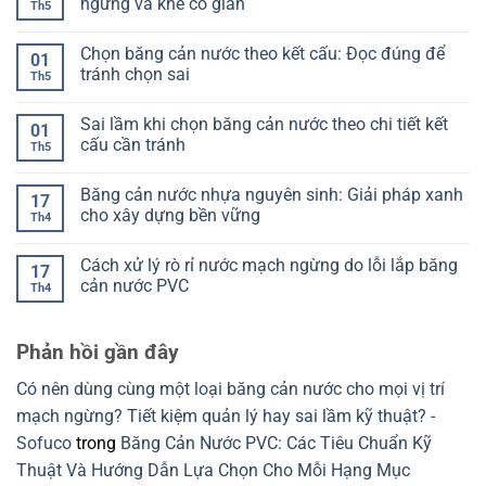
ngừng và khe co giãn
Th5
khi
đúng
băng
ở
đổ
để
cản
Ký
Không
bê
chọn
nước:
hiệu
có
Chọn băng cản nước theo kết cấu: Đọc đúng để
tông
không
Cách
ST
bình
01
lệch
nhận
SP
luận
tránh chọn sai
Th5
biết
PR
ở
đạt
của
Phân
Không
hay
băng
biệt
có
Sai lầm khi chọn băng cản nước theo chi tiết kết
chưa
cản
Model
bình
01
nước
V
luận
cấu cần tránh
Th5
là
Model
ở
gì?
O:
Chọn
Không
Cách
Chọn
băng
có
Băng cản nước nhựa nguyên sinh: Giải pháp xanh
đọc
đúng
cản
bình
17
để
theo
nước
luận
cho xây dựng bền vững
Th4
chọn
mạch
theo
ở
đúng
ngừng
kết
Sai
Không
và
cấu:
lầm
có
Cách xử lý rò rỉ nước mạch ngừng do lỗi lắp băng
khe
Đọc
khi
bình
17
co
đúng
chọn
luận
cản nước PVC
Th4
giãn
để
băng
ở
tránh
cản
Băng
Không
chọn
nước
cản
có
sai
theo
nước
bình
Phản hồi gần đây
chi
nhựa
luận
tiết
nguyên
ở
kết
sinh:
Cách
Có nên dùng cùng một loại băng cản nước cho mọi vị trí
cấu
Giải
xử
cần
pháp
lý
mạch ngừng? Tiết kiệm quản lý hay sai lầm kỹ thuật? -
tránh
xanh
rò
cho
rỉ
Sofuco
trong
Băng Cản Nước PVC: Các Tiêu Chuẩn Kỹ
xây
nước
dựng
mạch
Thuật Và Hướng Dẫn Lựa Chọn Cho Mỗi Hạng Mục
bền
ngừng