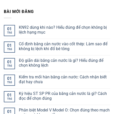
BÀI MỚI ĐĂNG
KN92 dùng khi nào? Hiểu đúng để chọn không bị
01
lệch hạng mục
Th5
Không
có
Cố định băng cản nước vào cốt thép: Làm sao để
bình
01
luận
không bị lệch khi đổ bê tông
Th5
ở
KN92
Không
dùng
có
Độ giãn dài băng cản nước là gì? Hiểu đúng để
khi
bình
01
nào?
luận
chọn không lệch
Th5
Hiểu
ở
đúng
Cố
Không
để
định
có
Kiểm tra mối hàn băng cản nước: Cách nhận biết
chọn
băng
bình
01
không
cản
luận
đạt hay chưa
Th5
bị
nước
ở
lệch
vào
Độ
Không
hạng
cốt
giãn
có
Ký hiệu ST SP PR của băng cản nước là gì? Cách
mục
thép:
dài
bình
01
Làm
băng
luận
đọc để chọn đúng
Th5
sao
cản
ở
để
nước
Kiểm
Không
không
là
tra
có
Phân biệt Model V Model O: Chọn đúng theo mạch
bị
gì?
mối
bình
01
lệch
Hiểu
hàn
luận