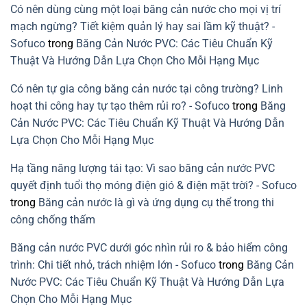
kết
sinh:
Cách
Có nên dùng cùng một loại băng cản nước cho mọi vị trí
cấu
Giải
xử
cần
pháp
lý
mạch ngừng? Tiết kiệm quản lý hay sai lầm kỹ thuật? -
tránh
xanh
rò
cho
rỉ
Sofuco
trong
Băng Cản Nước PVC: Các Tiêu Chuẩn Kỹ
xây
nước
dựng
mạch
Thuật Và Hướng Dẫn Lựa Chọn Cho Mỗi Hạng Mục
bền
ngừng
vững
do
lỗi
Có nên tự gia công băng cản nước tại công trường? Linh
lắp
băng
hoạt thi công hay tự tạo thêm rủi ro? - Sofuco
trong
Băng
cản
nước
Cản Nước PVC: Các Tiêu Chuẩn Kỹ Thuật Và Hướng Dẫn
PVC
Lựa Chọn Cho Mỗi Hạng Mục
Hạ tầng năng lượng tái tạo: Vì sao băng cản nước PVC
quyết định tuổi thọ móng điện gió & điện mặt trời? - Sofuco
trong
Băng cản nước là gì và ứng dụng cụ thể trong thi
công chống thấm
Băng cản nước PVC dưới góc nhìn rủi ro & bảo hiểm công
trình: Chi tiết nhỏ, trách nhiệm lớn - Sofuco
trong
Băng Cản
Nước PVC: Các Tiêu Chuẩn Kỹ Thuật Và Hướng Dẫn Lựa
Chọn Cho Mỗi Hạng Mục