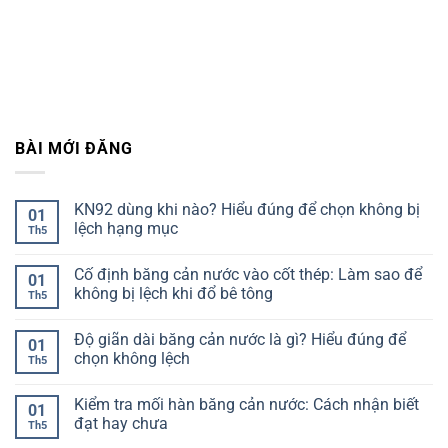
BÀI MỚI ĐĂNG
KN92 dùng khi nào? Hiểu đúng để chọn không bị
01
lệch hạng mục
Th5
Không
có
Cố định băng cản nước vào cốt thép: Làm sao để
bình
01
luận
không bị lệch khi đổ bê tông
Th5
ở
KN92
Không
dùng
có
Độ giãn dài băng cản nước là gì? Hiểu đúng để
khi
bình
01
nào?
luận
chọn không lệch
Th5
Hiểu
ở
đúng
Cố
Không
để
định
có
Kiểm tra mối hàn băng cản nước: Cách nhận biết
chọn
băng
bình
01
không
cản
luận
đạt hay chưa
Th5
bị
nước
ở
lệch
vào
Độ
Không