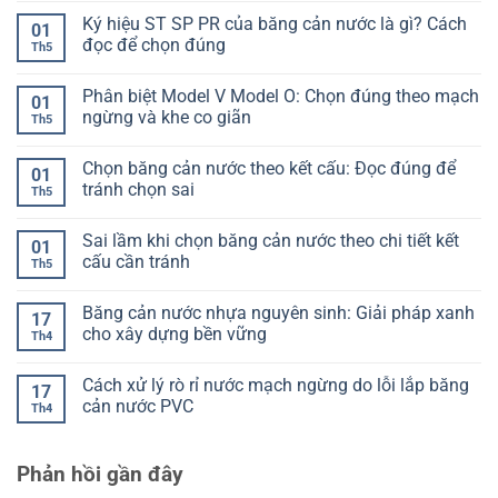
hạng
cốt
giãn
có
Ký hiệu ST SP PR của băng cản nước là gì? Cách
mục
thép:
dài
bình
01
Làm
băng
luận
đọc để chọn đúng
Th5
sao
cản
ở
để
nước
Kiểm
Không
không
là
tra
có
Phân biệt Model V Model O: Chọn đúng theo mạch
bị
gì?
mối
bình
01
lệch
Hiểu
hàn
luận
ngừng và khe co giãn
Th5
khi
đúng
băng
ở
đổ
để
cản
Ký
Không
bê
chọn
nước:
hiệu
có
Chọn băng cản nước theo kết cấu: Đọc đúng để
tông
không
Cách
ST
bình
01
lệch
nhận
SP
luận
tránh chọn sai
Th5
biết
PR
ở
đạt
của
Phân
Không
hay
băng
biệt
có
Sai lầm khi chọn băng cản nước theo chi tiết kết
chưa
cản
Model
bình
01
nước
V
luận
cấu cần tránh
Th5
là
Model
ở
gì?
O:
Chọn
Không
Cách
Chọn
băng
có
Băng cản nước nhựa nguyên sinh: Giải pháp xanh
đọc
đúng
cản
bình
17
để
theo
nước
luận
cho xây dựng bền vững
Th4
chọn
mạch
theo
ở
đúng
ngừng
kết
Sai
Không
và
cấu:
lầm
có
Cách xử lý rò rỉ nước mạch ngừng do lỗi lắp băng
khe
Đọc
khi
bình
17
co
đúng
chọn
luận
cản nước PVC
Th4
giãn
để
băng
ở
tránh
cản
Băng
Không
chọn
nước
cản
có
sai
theo
nước
bình
Phản hồi gần đây
chi
nhựa
luận
tiết
nguyên
ở