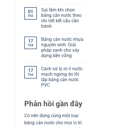
V
Không
Cách
Model
có
đọc
Sai lầm khi chọn
O:
bình
để
01
Chọn
luận
chọn
băng cản nước theo
Th5
ở
đúng
đúng
chi tiết kết cấu cần
Chọn
theo
băng
mạch
tránh
cản
ngừng
nước
Không
và
theo
có
khe
Băng cản nước nhựa
kết
bình
co
17
cấu:
luận
giãn
nguyên sinh: Giải
Th4
ở
Đọc
pháp xanh cho xây
Sai
đúng
lầm
để
dựng bền vững
khi
tránh
chọn
Không
chọn
băng
có
sai
Cách xử lý rò rỉ nước
cản
bình
17
nước
luận
mạch ngừng do lỗi
Th4
ở
theo
lắp băng cản nước
Băng
chi
cản
tiết
PVC
nước
kết
nhựa
Không
cấu
nguyên
có
cần
sinh:
bình
tránh
Phản hồi gần đây
Giải
luận
ở
pháp
Cách
xanh
xử
cho
Có nên dùng cùng một loại
lý
xây
rò
dựng
băng cản nước cho mọi vị trí
rỉ
bền
nước