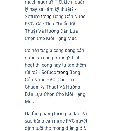
vững
mạch ngừng? Tiết kiệm quản
mạch
ngừng
lý hay sai lầm kỹ thuật? -
do
lỗi
Sofuco
trong
Băng Cản Nước
lắp
băng
PVC: Các Tiêu Chuẩn Kỹ
cản
nước
Thuật Và Hướng Dẫn Lựa
PVC
Chọn Cho Mỗi Hạng Mục
Có nên tự gia công băng cản
nước tại công trường? Linh
hoạt thi công hay tự tạo thêm
rủi ro? - Sofuco
trong
Băng
Cản Nước PVC: Các Tiêu
Chuẩn Kỹ Thuật Và Hướng
Dẫn Lựa Chọn Cho Mỗi Hạng
Mục
Hạ tầng năng lượng tái tạo: Vì
sao băng cản nước PVC quyết
định tuổi thọ móng điện gió &