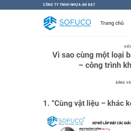
Bỏ
CÔNG TY TNHH NHỰA AN ĐẠT
qua
nội
Trang chủ
dung
KIẾ
Vì sao cùng một loại 
– công trình k
ĐĂNG V
1. “Cùng vật liệu – khác k