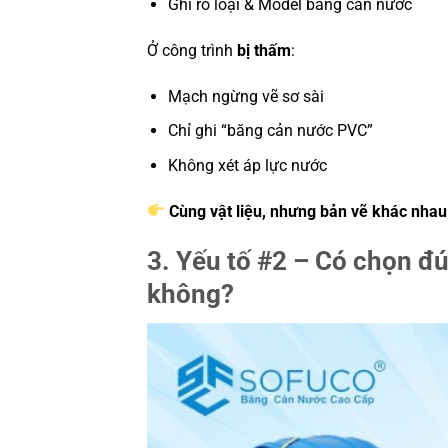
Ghi rõ loại & Model băng cản nước
Ở công trình
bị thấm
:
Mạch ngừng vẽ sơ sài
Chỉ ghi “băng cản nước PVC”
Không xét áp lực nước
Cùng vật liệu, nhưng bản vẽ khác nha
3. Yếu tố #2 – Có chọn đ
không?