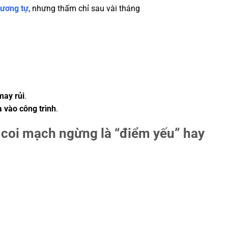
tương tự
, nhưng thấm chỉ sau vài tháng
may rủi
.
a vào công trình
.
ó coi mạch ngừng là “điểm yếu” hay