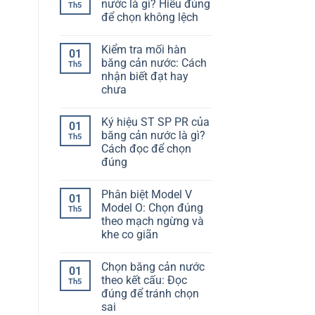
để
luận
nước là gì? Hiểu đúng
Th5
ở
chọn
để chọn không lệch
Cố
không
định
bị
Không
băng
lệch
có
cản
hạng
Kiểm tra mối hàn
bình
01
nước
mục
luận
băng cản nước: Cách
vào
Th5
ở
cốt
nhận biết đạt hay
Độ
thép:
giãn
chưa
Làm
dài
sao
băng
Không
để
cản
có
không
Ký hiệu ST SP PR của
nước
bình
01
bị
là
luận
băng cản nước là gì?
Th5
lệch
ở
gì?
khi
Cách đọc để chọn
Kiểm
Hiểu
đổ
tra
đúng
đúng
bê
mối
để
tông
hàn
Không
chọn
băng
có
không
Phân biệt Model V
cản
bình
lệch
01
nước:
luận
Model O: Chọn đúng
Th5
ở
Cách
theo mạch ngừng và
Ký
nhận
hiệu
biết
khe co giãn
ST
đạt
SP
Không
hay
PR
có
chưa
Chọn băng cản nước
của
bình
01
băng
luận
theo kết cấu: Đọc
Th5
ở
cản
đúng để tránh chọn
Phân
nước
biệt
là
sai
Model
gì?