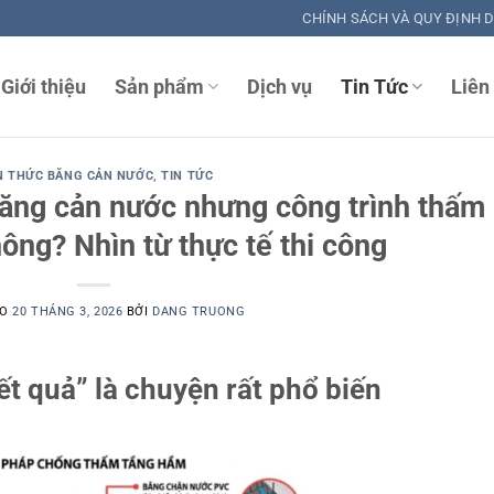
CHÍNH SÁCH VÀ QUY ĐỊNH 
Giới thiệu
Sản phẩm
Dịch vụ
Tin Tức
Liên
N THỨC BĂNG CẢN NƯỚC
,
TIN TỨC
băng cản nước nhưng công trình thấm
hông? Nhìn từ thực tế thi công
ÀO
20 THÁNG 3, 2026
BỞI
DANG TRUONG
ết quả” là chuyện rất phổ biến