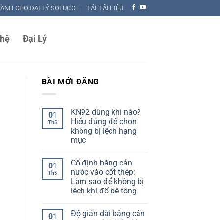
DÀNH CHO ĐẠI LÝ SOFUCO
TẢI TÀI LIỆU
 hệ
Đại Lý
BÀI MỚI ĐĂNG
KN92 dùng khi nào?
01
Hiểu đúng để chọn
Th5
không bị lệch hạng
mục
Không
có
Cố định băng cản
bình
01
luận
nước vào cốt thép:
Th5
ở
Làm sao để không bị
KN92
dùng
lệch khi đổ bê tông
khi
nào?
Không
Hiểu
có
Độ giãn dài băng cản
đúng
bình
01