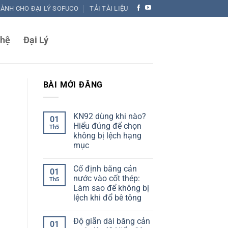
DÀNH CHO ĐẠI LÝ SOFUCO
TẢI TÀI LIỆU
 hệ
Đại Lý
BÀI MỚI ĐĂNG
KN92 dùng khi nào?
01
Hiểu đúng để chọn
Th5
không bị lệch hạng
mục
Không
có
Cố định băng cản
bình
01
luận
nước vào cốt thép:
Th5
ở
Làm sao để không bị
KN92
dùng
lệch khi đổ bê tông
khi
nào?
Không
Hiểu
có
Độ giãn dài băng cản
đúng
bình
01