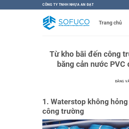
Bỏ
CÔNG TY TNHH NHỰA AN ĐẠT
qua
nội
Trang chủ
dung
Từ kho bãi đến công t
băng cản nước PVC q
ĐĂNG V
1. Waterstop không hỏng
công trường