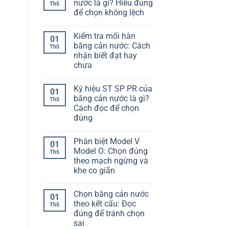
để
luận
nước là gì? Hiểu đúng
Th5
ở
chọn
để chọn không lệch
Cố
không
định
bị
Không
băng
lệch
có
cản
hạng
Kiểm tra mối hàn
bình
01
nước
mục
luận
băng cản nước: Cách
vào
Th5
ở
cốt
nhận biết đạt hay
Độ
thép:
giãn
chưa
Làm
dài
sao
băng
Không
để
cản
có
không
Ký hiệu ST SP PR của
nước
bình
01
bị
là
luận
băng cản nước là gì?
Th5
lệch
ở
gì?
khi
Cách đọc để chọn
Kiểm
Hiểu
đổ
tra
đúng
đúng
bê
mối
để
tông
hàn
Không
chọn
băng
có
không
Phân biệt Model V
cản
bình
lệch
01
nước:
luận
Model O: Chọn đúng
Th5
ở
Cách
theo mạch ngừng và
Ký
nhận
hiệu
biết
khe co giãn
ST
đạt
SP
Không
hay
PR
có
chưa
Chọn băng cản nước
của
bình
01
băng
luận
theo kết cấu: Đọc
Th5
ở
cản
đúng để tránh chọn
Phân
nước
biệt
là
sai
Model
gì?