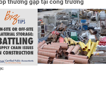
top thường gặp tại công trường
ợc: