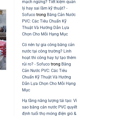
vững
mạch ngừng? Tiết kiệm quản
mạch
ngừng
lý hay sai lầm kỹ thuật? -
do
lỗi
Sofuco
trong
Băng Cản Nước
lắp
băng
PVC: Các Tiêu Chuẩn Kỹ
cản
nước
Thuật Và Hướng Dẫn Lựa
PVC
Chọn Cho Mỗi Hạng Mục
Có nên tự gia công băng cản
nước tại công trường? Linh
hoạt thi công hay tự tạo thêm
rủi ro? - Sofuco
trong
Băng
Cản Nước PVC: Các Tiêu
Chuẩn Kỹ Thuật Và Hướng
Dẫn Lựa Chọn Cho Mỗi Hạng
Mục
Hạ tầng năng lượng tái tạo: Vì
sao băng cản nước PVC quyết
định tuổi thọ móng điện gió &