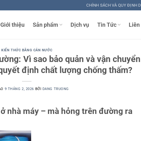
CHÍNH SÁCH VÀ QUY ĐỊNH 
Giới thiệu
Sản phẩm
Dịch vụ
Tin Tức
Liên
KIẾN THỨC BĂNG CẢN NƯỚC
rường: Vì sao bảo quản và vận chuyển
uyết định chất lượng chống thấm?
ÀO
9 THÁNG 2, 2026
BỞI
DANG TRUONG
 ở nhà máy – mà hỏng trên đường ra