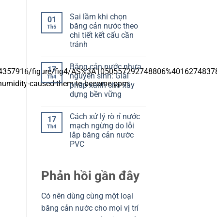
V
Không
Cách
Model
có
đọc
Sai lầm khi chọn
O:
bình
để
01
Chọn
luận
chọn
băng cản nước theo
Th5
ở
đúng
đúng
chi tiết kết cấu cần
Chọn
theo
băng
mạch
tránh
cản
ngừng
nước
Không
và
theo
có
khe
Băng cản nước nhựa
kết
bình
co
17
cấu:
luận
giãn
nguyên sinh: Giải
Th4
ở
Đọc
pháp xanh cho xây
Sai
đúng
lầm
để
dựng bền vững
khi
tránh
chọn
Không
chọn
băng
có
sai
Cách xử lý rò rỉ nước
cản
bình
17
nước
luận
mạch ngừng do lỗi
Th4
ở
theo
lắp băng cản nước
Băng
chi
cản
tiết
PVC
nước
kết
nhựa
Không
cấu
nguyên
có
cần
sinh:
bình
tránh
Phản hồi gần đây
Giải
luận
ở
pháp
Cách
xanh
xử
cho
Có nên dùng cùng một loại
lý
xây
rò
dựng
băng cản nước cho mọi vị trí
rỉ
bền
nước