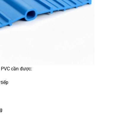
c PVC cần được:
 tiếp
ng