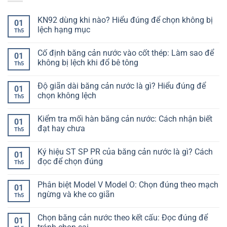
KN92 dùng khi nào? Hiểu đúng để chọn không bị
01
lệch hạng mục
Th5
Không
có
Cố định băng cản nước vào cốt thép: Làm sao để
bình
01
luận
không bị lệch khi đổ bê tông
Th5
ở
KN92
Không
dùng
có
Độ giãn dài băng cản nước là gì? Hiểu đúng để
khi
bình
01
nào?
luận
chọn không lệch
Th5
Hiểu
ở
đúng
Cố
Không
để
định
có
Kiểm tra mối hàn băng cản nước: Cách nhận biết
chọn
băng
bình
01
không
cản
luận
đạt hay chưa
Th5
bị
nước
ở
lệch
vào
Độ
Không
hạng
cốt
giãn
có
Ký hiệu ST SP PR của băng cản nước là gì? Cách
mục
thép:
dài
bình
01
Làm
băng
luận
đọc để chọn đúng
Th5
sao
cản
ở
để
nước
Kiểm
Không
không
là
tra
có
Phân biệt Model V Model O: Chọn đúng theo mạch
bị
gì?
mối
bình
01
lệch
Hiểu
hàn
luận
ngừng và khe co giãn
Th5
khi
đúng
băng
ở
đổ
để
cản
Ký
Không
bê
chọn
nước:
hiệu
có
Chọn băng cản nước theo kết cấu: Đọc đúng để
tông
không
Cách
ST
bình
01
lệch
nhận
SP
luận