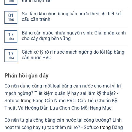
tránh chọn sai
Th5
biết
PR
ở
đạt
của
Phân
Không
hay
băng
biệt
có
Sai lầm khi chọn băng cản nước theo chi tiết kết
chưa
cản
Model
bình
01
nước
V
luận
cấu cần tránh
Th5
là
Model
ở
gì?
O:
Chọn
Không
Cách
Chọn
băng
có
Băng cản nước nhựa nguyên sinh: Giải pháp xanh
đọc
đúng
cản
bình
17
để
theo
nước
luận
cho xây dựng bền vững
Th4
chọn
mạch
theo
ở
đúng
ngừng
kết
Sai
Không
và
cấu:
lầm
có
Cách xử lý rò rỉ nước mạch ngừng do lỗi lắp băng
khe
Đọc
khi
bình
17
co
đúng
chọn
luận
cản nước PVC
Th4
giãn
để
băng
ở
tránh
cản
Băng
Không
chọn
nước
cản
có
sai
theo
nước
bình
Phản hồi gần đây
chi
nhựa
luận
tiết
nguyên
ở
kết
sinh:
Cách
Có nên dùng cùng một loại băng cản nước cho mọi vị trí
cấu
Giải
xử
cần
pháp
lý
mạch ngừng? Tiết kiệm quản lý hay sai lầm kỹ thuật? -
tránh
xanh
rò
cho
rỉ
Sofuco
trong
Băng Cản Nước PVC: Các Tiêu Chuẩn Kỹ
xây
nước
dựng
mạch
Thuật Và Hướng Dẫn Lựa Chọn Cho Mỗi Hạng Mục
bền
ngừng
vững
do
lỗi
Có nên tự gia công băng cản nước tại công trường? Linh
lắp
băng
hoạt thi công hay tự tạo thêm rủi ro? - Sofuco
trong
Băng
cản