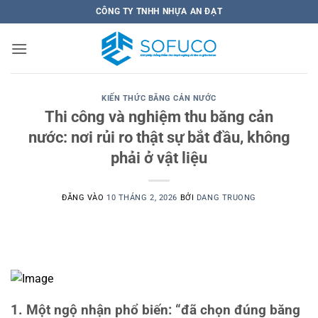
Bỏ
CÔNG TY TNHH NHỰA AN ĐẠT
qua
nội
dung
KIẾN THỨC BĂNG CẢN NƯỚC
Thi công và nghiệm thu băng cản
nước: nơi rủi ro thật sự bắt đầu, không
phải ở vật liệu
ĐĂNG VÀO
10 THÁNG 2, 2026
BỞI
DANG TRUONG
1. Một ngộ nhận phổ biến: “đã chọn đúng băng