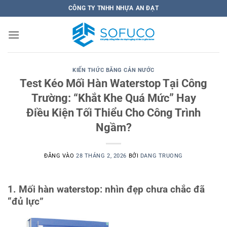
Bỏ
CÔNG TY TNHH NHỰA AN ĐẠT
qua
nội
dung
KIẾN THỨC BĂNG CẢN NƯỚC
Test Kéo Mối Hàn Waterstop Tại Công
Trường: “Khắt Khe Quá Mức” Hay
Điều Kiện Tối Thiểu Cho Công Trình
Ngầm?
ĐĂNG VÀO
28 THÁNG 2, 2026
BỞI
DANG TRUONG
1. Mối hàn waterstop: nhìn đẹp chưa chắc đã
“đủ lực”