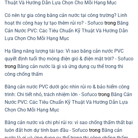
dựng
mạch
Thuật Và Hướng Dẫn Lựa Chọn Cho Mỗi Hạng Mục
bền
ngừng
vững
do
lỗi
Có nên tự gia công băng cản nước tại công trường? Linh
lắp
băng
hoạt thi công hay tự tạo thêm rủi ro? - Sofuco
trong
Băng
cản
nước
Cản Nước PVC: Các Tiêu Chuẩn Kỹ Thuật Và Hướng Dẫn
PVC
Lựa Chọn Cho Mỗi Hạng Mục
Hạ tầng năng lượng tái tạo: Vì sao băng cản nước PVC
quyết định tuổi thọ móng điện gió & điện mặt trời? - Sofuco
trong
Băng cản nước là gì và ứng dụng cụ thể trong thi
công chống thấm
Băng cản nước PVC dưới góc nhìn rủi ro & bảo hiểm công
trình: Chi tiết nhỏ, trách nhiệm lớn - Sofuco
trong
Băng Cản
Nước PVC: Các Tiêu Chuẩn Kỹ Thuật Và Hướng Dẫn Lựa
Chọn Cho Mỗi Hạng Mục
Băng cản nước và chi phí rủi ro: vì sao chống thấm thất bại
luôn đắt hơn dự tính ban đầu - Sofuco
trong
Băng cản
nước là gì và ứng dụng cụ thể trong thi công chống thấm