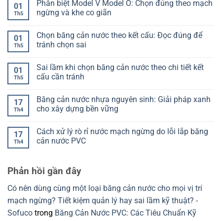
Phân biệt Model V Model O: Chọn đúng theo mạch
bị
gì?
mối
bình
01
lệch
Hiểu
hàn
luận
ngừng và khe co giãn
Th5
khi
đúng
băng
ở
đổ
để
cản
Ký
Không
bê
chọn
nước:
hiệu
có
Chọn băng cản nước theo kết cấu: Đọc đúng để
tông
không
Cách
ST
bình
01
lệch
nhận
SP
luận
tránh chọn sai
Th5
biết
PR
ở
đạt
của
Phân
Không
hay
băng
biệt
có
Sai lầm khi chọn băng cản nước theo chi tiết kết
chưa
cản
Model
bình
01
nước
V
luận
cấu cần tránh
Th5
là
Model
ở
gì?
O:
Chọn
Không
Cách
Chọn
băng
có
Băng cản nước nhựa nguyên sinh: Giải pháp xanh
đọc
đúng
cản
bình
17
để
theo
nước
luận
cho xây dựng bền vững
Th4
chọn
mạch
theo
ở
đúng
ngừng
kết
Sai
Không
và
cấu:
lầm
có
Cách xử lý rò rỉ nước mạch ngừng do lỗi lắp băng
khe
Đọc
khi
bình
17
co
đúng
chọn
luận
cản nước PVC
Th4
giãn
để
băng
ở
tránh
cản
Băng
Không
chọn
nước
cản
có
sai
theo
nước
bình
Phản hồi gần đây
chi
nhựa
luận
tiết
nguyên
ở
kết
sinh:
Cách
Có nên dùng cùng một loại băng cản nước cho mọi vị trí
cấu
Giải
xử
cần
pháp
lý
mạch ngừng? Tiết kiệm quản lý hay sai lầm kỹ thuật? -
tránh
xanh
rò
cho
rỉ
Sofuco
trong
Băng Cản Nước PVC: Các Tiêu Chuẩn Kỹ
xây
nước