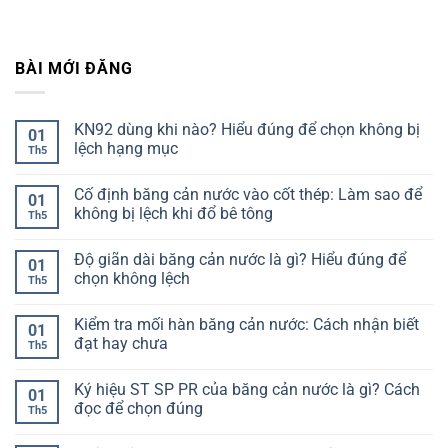
BÀI MỚI ĐĂNG
KN92 dùng khi nào? Hiểu đúng để chọn không bị
01
lệch hạng mục
Th5
Không
có
Cố định băng cản nước vào cốt thép: Làm sao để
bình
01
luận
không bị lệch khi đổ bê tông
Th5
ở
KN92
Không
dùng
có
Độ giãn dài băng cản nước là gì? Hiểu đúng để
khi
bình
01
nào?
luận
chọn không lệch
Th5
Hiểu
ở
đúng
Cố
Không
để
định
có
Kiểm tra mối hàn băng cản nước: Cách nhận biết
chọn
băng
bình
01
không
cản
luận
đạt hay chưa
Th5
bị
nước
ở
lệch
vào
Độ
Không
hạng
cốt
giãn
có
Ký hiệu ST SP PR của băng cản nước là gì? Cách
mục
thép:
dài
bình
01
Làm
băng
luận
đọc để chọn đúng
Th5
sao
cản
ở
để
nước
Kiểm
Không
không
là
tra
có