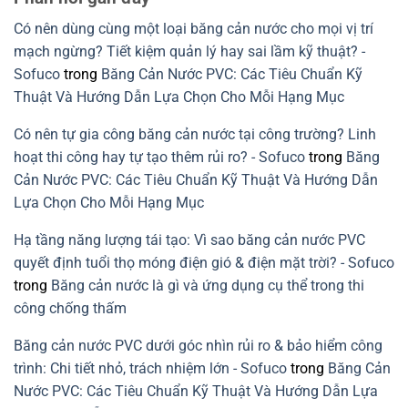
tiết
nguyên
ở
kết
sinh:
Cách
Có nên dùng cùng một loại băng cản nước cho mọi vị trí
cấu
Giải
xử
cần
pháp
lý
mạch ngừng? Tiết kiệm quản lý hay sai lầm kỹ thuật? -
tránh
xanh
rò
cho
rỉ
Sofuco
trong
Băng Cản Nước PVC: Các Tiêu Chuẩn Kỹ
xây
nước
dựng
mạch
Thuật Và Hướng Dẫn Lựa Chọn Cho Mỗi Hạng Mục
bền
ngừng
vững
do
lỗi
Có nên tự gia công băng cản nước tại công trường? Linh
lắp
băng
hoạt thi công hay tự tạo thêm rủi ro? - Sofuco
trong
Băng
cản
nước
Cản Nước PVC: Các Tiêu Chuẩn Kỹ Thuật Và Hướng Dẫn
PVC
Lựa Chọn Cho Mỗi Hạng Mục
Hạ tầng năng lượng tái tạo: Vì sao băng cản nước PVC
quyết định tuổi thọ móng điện gió & điện mặt trời? - Sofuco
trong
Băng cản nước là gì và ứng dụng cụ thể trong thi
công chống thấm
Băng cản nước PVC dưới góc nhìn rủi ro & bảo hiểm công
trình: Chi tiết nhỏ, trách nhiệm lớn - Sofuco
trong
Băng Cản
Nước PVC: Các Tiêu Chuẩn Kỹ Thuật Và Hướng Dẫn Lựa