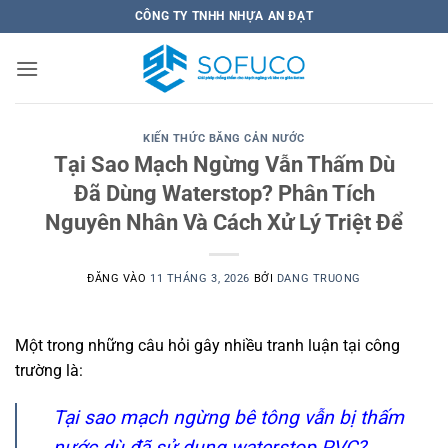
Bỏ
CÔNG TY TNHH NHỰA AN ĐẠT
qua
nội
dung
KIẾN THỨC BĂNG CẢN NƯỚC
Tại Sao Mạch Ngừng Vẫn Thấm Dù
Đã Dùng Waterstop? Phân Tích
Nguyên Nhân Và Cách Xử Lý Triệt Để
ĐĂNG VÀO
11 THÁNG 3, 2026
BỞI
DANG TRUONG
Một trong những câu hỏi gây nhiều tranh luận tại công
trường là:
Tại sao mạch ngừng bê tông vẫn bị thấm
nước dù đã sử dụng waterstop PVC?