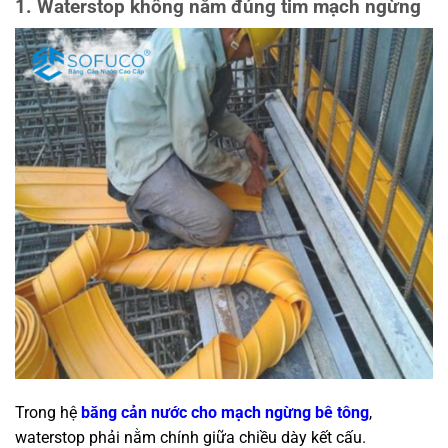
1. Waterstop không nằm đúng tim mạch ngừng
Trong hệ
băng cản nước cho mạch ngừng bê tông
,
waterstop phải nằm chính giữa chiều dày kết cấu.