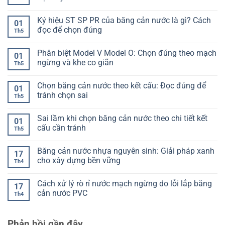
bị
nước
ở
lệch
vào
Độ
Không
hạng
cốt
giãn
có
Ký hiệu ST SP PR của băng cản nước là gì? Cách
mục
thép:
dài
bình
01
Làm
băng
luận
đọc để chọn đúng
Th5
sao
cản
ở
để
nước
Kiểm
Không
không
là
tra
có
Phân biệt Model V Model O: Chọn đúng theo mạch
bị
gì?
mối
bình
01
lệch
Hiểu
hàn
luận
ngừng và khe co giãn
Th5
khi
đúng
băng
ở
đổ
để
cản
Ký
Không
bê
chọn
nước:
hiệu
có
Chọn băng cản nước theo kết cấu: Đọc đúng để
tông
không
Cách
ST
bình
01
lệch
nhận
SP
luận
tránh chọn sai
Th5
biết
PR
ở
đạt
của
Phân
Không
hay
băng
biệt
có
Sai lầm khi chọn băng cản nước theo chi tiết kết
chưa
cản
Model
bình
01
nước
V
luận
cấu cần tránh
Th5
là
Model
ở
gì?
O:
Chọn
Không
Cách
Chọn
băng
có
Băng cản nước nhựa nguyên sinh: Giải pháp xanh
đọc
đúng
cản
bình
17
để
theo
nước
luận
cho xây dựng bền vững
Th4
chọn
mạch
theo
ở
đúng
ngừng
kết
Sai
Không
và
cấu:
lầm
có
Cách xử lý rò rỉ nước mạch ngừng do lỗi lắp băng
khe
Đọc
khi
bình
17
co
đúng
chọn
luận
cản nước PVC
Th4
giãn
để
băng
ở
tránh
cản
Băng
Không
chọn
nước
cản
có
sai
theo
nước
bình
Phản hồi gần đây
chi
nhựa
luận