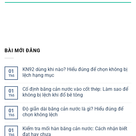
BÀI MỚI ĐĂNG
KN92 dùng khi nào? Hiểu đúng để chọn không bị
01
lệch hạng mục
Th5
Không
có
Cố định băng cản nước vào cốt thép: Làm sao để
bình
01
luận
không bị lệch khi đổ bê tông
Th5
ở
KN92
Không
dùng
có
Độ giãn dài băng cản nước là gì? Hiểu đúng để
khi
bình
01
nào?
luận
chọn không lệch
Th5
Hiểu
ở
đúng
Cố
Không
để
định
có
Kiểm tra mối hàn băng cản nước: Cách nhận biết
chọn
băng
bình
01
không
cản
luận
đạt hay chưa
Th5