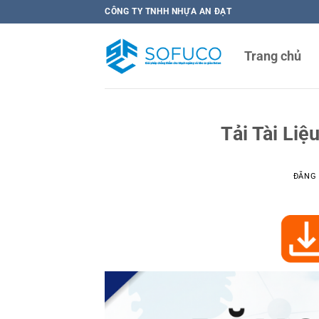
Bỏ
CÔNG TY TNHH NHỰA AN ĐẠT
qua
nội
Trang chủ
dung
Tải Tài Li
ĐĂNG