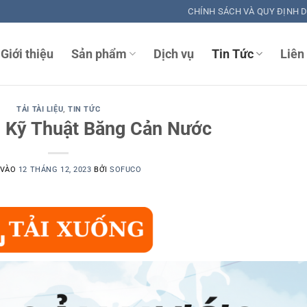
CHÍNH SÁCH VÀ QUY ĐỊNH 
Giới thiệu
Sản phẩm
Dịch vụ
Tin Tức
Liên
TẢI TÀI LIỆU
,
TIN TỨC
ệu Kỹ Thuật Băng Cản Nước
 VÀO
12 THÁNG 12, 2023
BỞI
SOFUCO