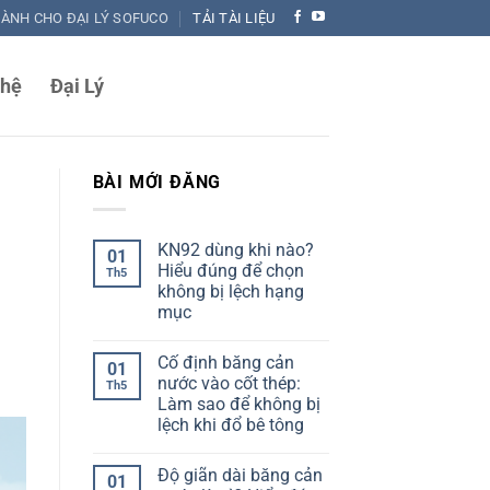
DÀNH CHO ĐẠI LÝ SOFUCO
TẢI TÀI LIỆU
 hệ
Đại Lý
BÀI MỚI ĐĂNG
KN92 dùng khi nào?
01
Hiểu đúng để chọn
Th5
không bị lệch hạng
mục
Không
có
Cố định băng cản
bình
01
luận
nước vào cốt thép:
Th5
ở
Làm sao để không bị
KN92
dùng
lệch khi đổ bê tông
khi
nào?
Không
Hiểu
có
Độ giãn dài băng cản
đúng
bình
01