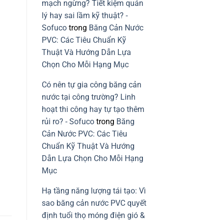
vững
mạch ngừng? Tiết kiệm quản
mạch
ngừng
lý hay sai lầm kỹ thuật? -
do
lỗi
Sofuco
trong
Băng Cản Nước
lắp
băng
PVC: Các Tiêu Chuẩn Kỹ
cản
nước
Thuật Và Hướng Dẫn Lựa
PVC
Chọn Cho Mỗi Hạng Mục
Có nên tự gia công băng cản
nước tại công trường? Linh
hoạt thi công hay tự tạo thêm
rủi ro? - Sofuco
trong
Băng
Cản Nước PVC: Các Tiêu
Chuẩn Kỹ Thuật Và Hướng
Dẫn Lựa Chọn Cho Mỗi Hạng
Mục
Hạ tầng năng lượng tái tạo: Vì
sao băng cản nước PVC quyết
định tuổi thọ móng điện gió &