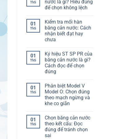
để
luận
nước là gì? Hiểu đúng
Th5
ở
chọn
để chọn không lệch
Cố
không
định
bị
Không
băng
lệch
có
cản
hạng
Kiểm tra mối hàn
bình
01
nước
mục
luận
băng cản nước: Cách
vào
Th5
ở
cốt
nhận biết đạt hay
Độ
thép:
giãn
chưa
Làm
dài
sao
băng
Không
để
cản
có
không
Ký hiệu ST SP PR của
nước
bình
01
bị
là
luận
băng cản nước là gì?
Th5
lệch
ở
gì?
khi
Cách đọc để chọn
Kiểm
Hiểu
đổ
tra
đúng
đúng
bê
mối
để
tông
hàn
Không
chọn
băng
có
không
Phân biệt Model V
cản
bình
lệch
01
nước:
luận
Model O: Chọn đúng
Th5
ở
Cách
theo mạch ngừng và
Ký
nhận
hiệu
biết
khe co giãn
ST
đạt
SP
Không
hay
PR
có
chưa
Chọn băng cản nước
của
bình
01
băng
luận
theo kết cấu: Đọc
Th5
ở
cản
đúng để tránh chọn
Phân
nước
biệt
là
sai
Model
gì?