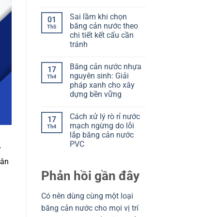
V
Không
Cách
Model
có
đọc
Sai lầm khi chọn
O:
bình
để
01
Chọn
luận
chọn
băng cản nước theo
Th5
ở
đúng
đúng
chi tiết kết cấu cần
Chọn
theo
băng
mạch
tránh
cản
ngừng
nước
Không
và
theo
có
khe
Băng cản nước nhựa
kết
bình
co
17
cấu:
luận
giãn
nguyên sinh: Giải
Th4
ở
Đọc
pháp xanh cho xây
Sai
đúng
lầm
để
dựng bền vững
khi
tránh
chọn
Không
chọn
băng
có
sai
Cách xử lý rò rỉ nước
cản
bình
17
nước
luận
mạch ngừng do lỗi
Th4
ở
theo
lắp băng cản nước
Băng
chi
cản
tiết
PVC
nước
ử
kết
nhựa
Không
cấu
dân
nguyên
có
cần
sinh:
bình
tránh
Phản hồi gần đây
Giải
luận
ở
pháp
Cách
xanh
xử
cho
Có nên dùng cùng một loại
lý
xây
rò
dựng
băng cản nước cho mọi vị trí
rỉ
bền
nước