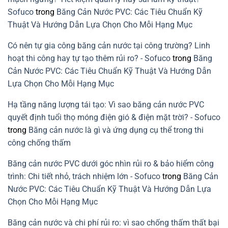
tránh
xanh
rò
cho
rỉ
Sofuco
trong
Băng Cản Nước PVC: Các Tiêu Chuẩn Kỹ
xây
nước
dựng
mạch
Thuật Và Hướng Dẫn Lựa Chọn Cho Mỗi Hạng Mục
bền
ngừng
vững
do
lỗi
Có nên tự gia công băng cản nước tại công trường? Linh
lắp
băng
hoạt thi công hay tự tạo thêm rủi ro? - Sofuco
trong
Băng
cản
nước
Cản Nước PVC: Các Tiêu Chuẩn Kỹ Thuật Và Hướng Dẫn
PVC
Lựa Chọn Cho Mỗi Hạng Mục
Hạ tầng năng lượng tái tạo: Vì sao băng cản nước PVC
quyết định tuổi thọ móng điện gió & điện mặt trời? - Sofuco
trong
Băng cản nước là gì và ứng dụng cụ thể trong thi
công chống thấm
Băng cản nước PVC dưới góc nhìn rủi ro & bảo hiểm công
trình: Chi tiết nhỏ, trách nhiệm lớn - Sofuco
trong
Băng Cản
Nước PVC: Các Tiêu Chuẩn Kỹ Thuật Và Hướng Dẫn Lựa
Chọn Cho Mỗi Hạng Mục
Băng cản nước và chi phí rủi ro: vì sao chống thấm thất bại