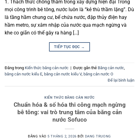
1. Thách thức chống thấm trong xây dựng hiện đại Trong
mọi công trình bê tông, nước luôn là “kẻ thù thầm lặng”. Dù
là tầng hầm chung cư, bể chứa nước, đập thủy điện hay
hầm metro, sự xâm nhập của nước qua mạch ngừng và
khe co giãn có thể gây ra hàng […]
TIẾP TỤC ĐỌC
→
Đăng trong
Kiến thức băng cản nước
|
Được gắn thẻ
Băng cản nước
,
băng cản nước kiểu E
,
băng cản nước kiểu V
,
băng cản nước O
Để lại bình luận
KIẾN THỨC BĂNG CẢN NƯỚC
Chuẩn hóa & số hóa thi công mạch ngừng
bê tông: vai trò trung tâm của băng cản
nước Sofuco
ĐĂNG VÀO
5 THÁNG 2, 2026
BỞI
DANG TRUONG