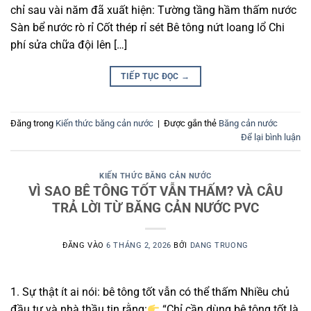
chỉ sau vài năm đã xuất hiện: Tường tầng hầm thấm nước
Sàn bể nước rò rỉ Cốt thép rỉ sét Bê tông nứt loang lổ Chi
phí sửa chữa đội lên […]
TIẾP TỤC ĐỌC
→
Đăng trong
Kiến thức băng cản nước
|
Được gắn thẻ
Băng cản nước
Để lại bình luận
KIẾN THỨC BĂNG CẢN NƯỚC
VÌ SAO BÊ TÔNG TỐT VẪN THẤM? VÀ CÂU
TRẢ LỜI TỪ BĂNG CẢN NƯỚC PVC
ĐĂNG VÀO
6 THÁNG 2, 2026
BỞI
DANG TRUONG
1. Sự thật ít ai nói: bê tông tốt vẫn có thể thấm Nhiều chủ
đầu tư và nhà thầu tin rằng:
“Chỉ cần dùng bê tông tốt là