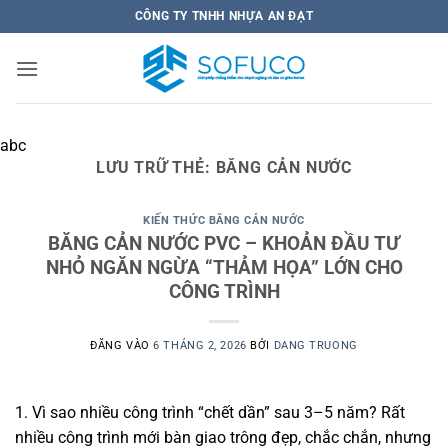
Bỏ
CÔNG TY TNHH NHỰA AN ĐẠT
qua
nội
dung
abc
LƯU TRỮ THẺ:
BĂNG CẢN NƯỚC
KIẾN THỨC BĂNG CẢN NƯỚC
BĂNG CẢN NƯỚC PVC – KHOẢN ĐẦU TƯ
NHỎ NGĂN NGỪA “THẢM HỌA” LỚN CHO
CÔNG TRÌNH
ĐĂNG VÀO
6 THÁNG 2, 2026
BỞI
DANG TRUONG
1. Vì sao nhiều công trình “chết dần” sau 3–5 năm? Rất
nhiều công trình mới bàn giao trông đẹp, chắc chắn, nhưng