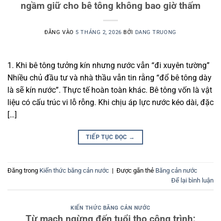
ngầm giữ cho bê tông không bao giờ thấm
ĐĂNG VÀO
5 THÁNG 2, 2026
BỞI
DANG TRUONG
1. Khi bê tông tưởng kín nhưng nước vẫn “đi xuyên tường”
Nhiều chủ đầu tư và nhà thầu vẫn tin rằng “đổ bê tông dày
là sẽ kín nước”. Thực tế hoàn toàn khác. Bê tông vốn là vật
liệu có cấu trúc vi lỗ rỗng. Khi chịu áp lực nước kéo dài, đặc
[…]
TIẾP TỤC ĐỌC
→
Đăng trong
Kiến thức băng cản nước
|
Được gắn thẻ
Băng cản nước
Để lại bình luận
KIẾN THỨC BĂNG CẢN NƯỚC
Từ mạch ngừng đến tuổi thọ công trình: