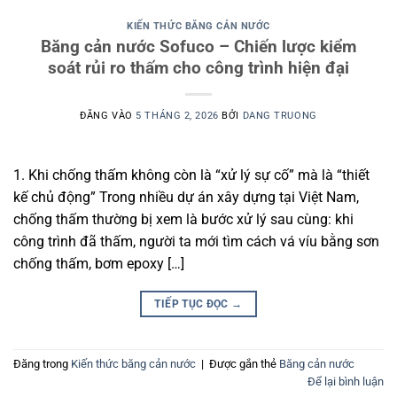
KIẾN THỨC BĂNG CẢN NƯỚC
Băng cản nước Sofuco – Chiến lược kiểm
soát rủi ro thấm cho công trình hiện đại
ĐĂNG VÀO
5 THÁNG 2, 2026
BỞI
DANG TRUONG
1. Khi chống thấm không còn là “xử lý sự cố” mà là “thiết
kế chủ động” Trong nhiều dự án xây dựng tại Việt Nam,
chống thấm thường bị xem là bước xử lý sau cùng: khi
công trình đã thấm, người ta mới tìm cách vá víu bằng sơn
chống thấm, bơm epoxy […]
TIẾP TỤC ĐỌC
→
Đăng trong
Kiến thức băng cản nước
|
Được gắn thẻ
Băng cản nước
Để lại bình luận