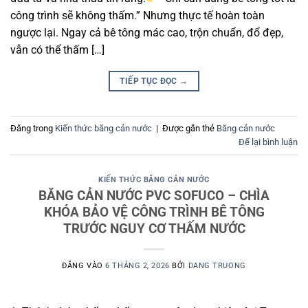
công trình sẽ không thấm.” Nhưng thực tế hoàn toàn
ngược lại. Ngay cả bê tông mác cao, trộn chuẩn, đổ đẹp,
vẫn có thể thấm […]
TIẾP TỤC ĐỌC
→
Đăng trong
Kiến thức băng cản nước
|
Được gắn thẻ
Băng cản nước
Để lại bình luận
KIẾN THỨC BĂNG CẢN NƯỚC
BĂNG CẢN NƯỚC PVC SOFUCO – CHÌA
KHÓA BẢO VỆ CÔNG TRÌNH BÊ TÔNG
TRƯỚC NGUY CƠ THẤM NƯỚC
ĐĂNG VÀO
6 THÁNG 2, 2026
BỞI
DANG TRUONG