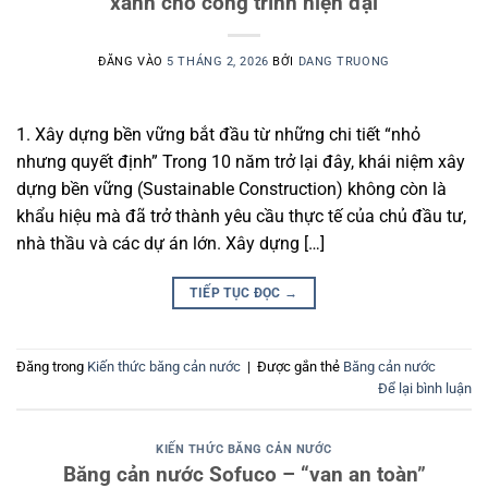
xanh cho công trình hiện đại
ĐĂNG VÀO
5 THÁNG 2, 2026
BỞI
DANG TRUONG
1. Xây dựng bền vững bắt đầu từ những chi tiết “nhỏ
nhưng quyết định” Trong 10 năm trở lại đây, khái niệm xây
dựng bền vững (Sustainable Construction) không còn là
khẩu hiệu mà đã trở thành yêu cầu thực tế của chủ đầu tư,
nhà thầu và các dự án lớn. Xây dựng […]
TIẾP TỤC ĐỌC
→
Đăng trong
Kiến thức băng cản nước
|
Được gắn thẻ
Băng cản nước
Để lại bình luận
KIẾN THỨC BĂNG CẢN NƯỚC
Băng cản nước Sofuco – “van an toàn”