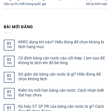
hiệu uy tín chất lượng quốc gia
Để lại bình luận
BÀI MỚI ĐĂNG
KN92 dùng khi nào? Hiểu đúng để chọn không bị
01
lệch hạng mục
Th5
Không
có
Cố định băng cản nước vào cốt thép: Làm sao để
bình
01
luận
không bị lệch khi đổ bê tông
Th5
ở
KN92
Không
dùng
có
Độ giãn dài băng cản nước là gì? Hiểu đúng để
khi
bình
01
nào?
luận
chọn không lệch
Th5
Hiểu
ở
đúng
Cố
Không
để
định
có
Kiểm tra mối hàn băng cản nước: Cách nhận biết
chọn
băng
bình
01
không
cản
luận
đạt hay chưa
Th5
bị
nước
ở
lệch
vào
Độ
Không
hạng
cốt
giãn
có
Ký hiệu ST SP PR của băng cản nước là gì? Cách
mục
thép:
dài
bình
01
Làm
băng
luận