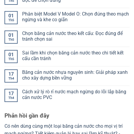
đọc để chọn đúng
Th5
sao
cản
ở
để
nước
Kiểm
Không
không
là
tra
có
Phân biệt Model V Model O: Chọn đúng theo mạch
bị
gì?
mối
bình
01
lệch
Hiểu
hàn
luận
ngừng và khe co giãn
Th5
khi
đúng
băng
ở
đổ
để
cản
Ký
Không
bê
chọn
nước:
hiệu
có
Chọn băng cản nước theo kết cấu: Đọc đúng để
tông
không
Cách
ST
bình
01
lệch
nhận
SP
luận
tránh chọn sai
Th5
biết
PR
ở
đạt
của
Phân
Không
hay
băng
biệt
có
Sai lầm khi chọn băng cản nước theo chi tiết kết
chưa
cản
Model
bình
01
nước
V
luận
cấu cần tránh
Th5
là
Model
ở
gì?
O:
Chọn
Không
Cách
Chọn
băng
có
Băng cản nước nhựa nguyên sinh: Giải pháp xanh
đọc
đúng
cản
bình
17
để
theo
nước
luận
cho xây dựng bền vững
Th4
chọn
mạch
theo
ở
đúng
ngừng
kết
Sai
Không
và
cấu:
lầm
có
Cách xử lý rò rỉ nước mạch ngừng do lỗi lắp băng
khe
Đọc
khi
bình
17
co
đúng
chọn
luận
cản nước PVC
Th4
giãn
để
băng
ở
tránh
cản
Băng
Không
chọn
nước
cản
có
sai
theo
nước
bình
Phản hồi gần đây
chi
nhựa
luận
tiết
nguyên
ở
kết
sinh:
Cách
Có nên dùng cùng một loại băng cản nước cho mọi vị trí
cấu
Giải
xử
cần
pháp
lý
mạch ngừng? Tiết kiệm quản lý hay sai lầm kỹ thuật? -