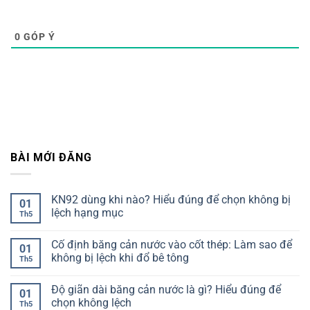
0
GÓP Ý
BÀI MỚI ĐĂNG
KN92 dùng khi nào? Hiểu đúng để chọn không bị
01
lệch hạng mục
Th5
Không
có
Cố định băng cản nước vào cốt thép: Làm sao để
bình
01
luận
không bị lệch khi đổ bê tông
Th5
ở
KN92
Không
dùng
có
Độ giãn dài băng cản nước là gì? Hiểu đúng để
khi
bình
01
nào?
luận
chọn không lệch
Th5
Hiểu
ở