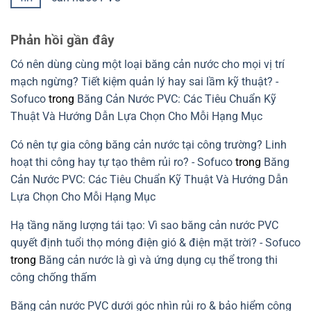
giãn
để
băng
ở
tránh
cản
Băng
Không
chọn
nước
cản
có
sai
theo
nước
bình
Phản hồi gần đây
chi
nhựa
luận
tiết
nguyên
ở
kết
sinh:
Cách
Có nên dùng cùng một loại băng cản nước cho mọi vị trí
cấu
Giải
xử
cần
pháp
lý
mạch ngừng? Tiết kiệm quản lý hay sai lầm kỹ thuật? -
tránh
xanh
rò
cho
rỉ
Sofuco
trong
Băng Cản Nước PVC: Các Tiêu Chuẩn Kỹ
xây
nước
dựng
mạch
Thuật Và Hướng Dẫn Lựa Chọn Cho Mỗi Hạng Mục
bền
ngừng
vững
do
lỗi
Có nên tự gia công băng cản nước tại công trường? Linh
lắp
băng
hoạt thi công hay tự tạo thêm rủi ro? - Sofuco
trong
Băng
cản
nước
Cản Nước PVC: Các Tiêu Chuẩn Kỹ Thuật Và Hướng Dẫn
PVC
Lựa Chọn Cho Mỗi Hạng Mục
Hạ tầng năng lượng tái tạo: Vì sao băng cản nước PVC
quyết định tuổi thọ móng điện gió & điện mặt trời? - Sofuco
trong
Băng cản nước là gì và ứng dụng cụ thể trong thi
công chống thấm
Băng cản nước PVC dưới góc nhìn rủi ro & bảo hiểm công