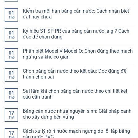
đúng
Cố
Không
để
định
có
Kiểm tra mối hàn băng cản nước: Cách nhận biết
chọn
băng
bình
01
không
cản
luận
đạt hay chưa
Th5
bị
nước
ở
lệch
vào
Độ
Không
hạng
cốt
giãn
có
Ký hiệu ST SP PR của băng cản nước là gì? Cách
mục
thép:
dài
bình
01
Làm
băng
luận
đọc để chọn đúng
Th5
sao
cản
ở
để
nước
Kiểm
Không
không
là
tra
có
Phân biệt Model V Model O: Chọn đúng theo mạch
bị
gì?
mối
bình
01
lệch
Hiểu
hàn
luận
ngừng và khe co giãn
Th5
khi
đúng
băng
ở
đổ
để
cản
Ký
Không
bê
chọn
nước:
hiệu
có
Chọn băng cản nước theo kết cấu: Đọc đúng để
tông
không
Cách
ST
bình
01
lệch
nhận
SP
luận
tránh chọn sai
Th5
biết
PR
ở
đạt
của
Phân
Không
hay
băng
biệt
có
Sai lầm khi chọn băng cản nước theo chi tiết kết
chưa
cản
Model
bình
01
nước
V
luận
cấu cần tránh
Th5
là
Model
ở
gì?
O:
Chọn
Không
Cách
Chọn
băng
có
Băng cản nước nhựa nguyên sinh: Giải pháp xanh
đọc
đúng
cản
bình
17
để
theo
nước
luận
cho xây dựng bền vững
Th4
chọn
mạch
theo
ở
đúng
ngừng
kết
Sai
Không
và
cấu:
lầm
có
Cách xử lý rò rỉ nước mạch ngừng do lỗi lắp băng
khe
Đọc
khi
bình
17
co
đúng
chọn
luận
cản nước PVC
Th4