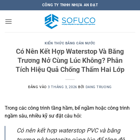
Bỏ
CÔNG TY TNHH NHỰA AN ĐẠT
qua
nội
dung
KIẾN THỨC BĂNG CẢN NƯỚC
Có Nên Kết Hợp Waterstop Và Băng
Trương Nở Cùng Lúc Không? Phân
Tích Hiệu Quả Chống Thấm Hai Lớp
ĐĂNG VÀO
3 THÁNG 3, 2026
BỞI
DANG TRUONG
Trong các công trình tầng hầm, bể ngầm hoặc công trình
ngầm sâu, nhiều kỹ sư đặt câu hỏi:
Có nên kết hợp waterstop PVC và băng
trương nở bentonite cùng lúc để tăng độ