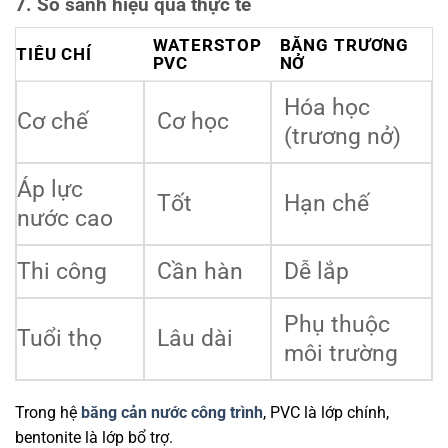
7. So sánh hiệu quả thực tế
WATERSTOP
BĂNG TRƯƠNG
TIÊU CHÍ
PVC
NỞ
Hóa học
Cơ chế
Cơ học
(trương nở)
Áp lực
Tốt
Hạn chế
nước cao
Thi công
Cần hàn
Dễ lắp
Phụ thuộc
Tuổi thọ
Lâu dài
môi trường
Trong hệ
băng cản nước công trình
, PVC là lớp chính,
bentonite là lớp bổ trợ.