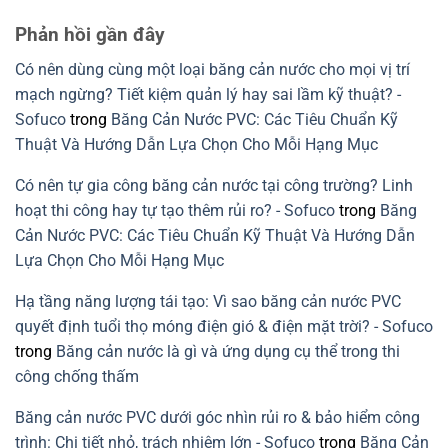
chọn
nước
cản
có
sai
theo
nước
bình
Phản hồi gần đây
chi
nhựa
luận
tiết
nguyên
ở
kết
sinh:
Cách
Có nên dùng cùng một loại băng cản nước cho mọi vị trí
cấu
Giải
xử
cần
pháp
lý
mạch ngừng? Tiết kiệm quản lý hay sai lầm kỹ thuật? -
tránh
xanh
rò
cho
rỉ
Sofuco
trong
Băng Cản Nước PVC: Các Tiêu Chuẩn Kỹ
xây
nước
dựng
mạch
Thuật Và Hướng Dẫn Lựa Chọn Cho Mỗi Hạng Mục
bền
ngừng
vững
do
lỗi
Có nên tự gia công băng cản nước tại công trường? Linh
lắp
băng
hoạt thi công hay tự tạo thêm rủi ro? - Sofuco
trong
Băng
cản
nước
Cản Nước PVC: Các Tiêu Chuẩn Kỹ Thuật Và Hướng Dẫn
PVC
Lựa Chọn Cho Mỗi Hạng Mục
Hạ tầng năng lượng tái tạo: Vì sao băng cản nước PVC
quyết định tuổi thọ móng điện gió & điện mặt trời? - Sofuco
trong
Băng cản nước là gì và ứng dụng cụ thể trong thi
công chống thấm
Băng cản nước PVC dưới góc nhìn rủi ro & bảo hiểm công
trình: Chi tiết nhỏ, trách nhiệm lớn - Sofuco
trong
Băng Cản