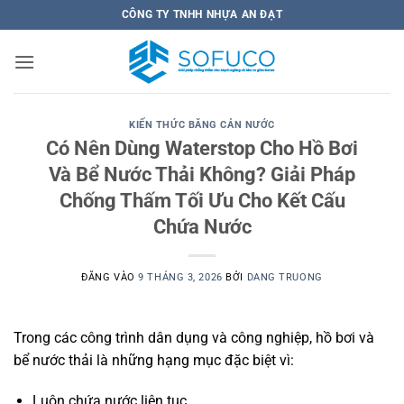
Bỏ
CÔNG TY TNHH NHỰA AN ĐẠT
qua
nội
dung
KIẾN THỨC BĂNG CẢN NƯỚC
Có Nên Dùng Waterstop Cho Hồ Bơi
Và Bể Nước Thải Không? Giải Pháp
Chống Thấm Tối Ưu Cho Kết Cấu
Chứa Nước
ĐĂNG VÀO
9 THÁNG 3, 2026
BỞI
DANG TRUONG
Trong các công trình dân dụng và công nghiệp, hồ bơi và
bể nước thải là những hạng mục đặc biệt vì:
Luôn chứa nước liên tục