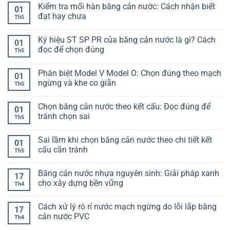
có
Kiểm tra mối hàn băng cản nước: Cách nhận biết
chọn
băng
bình
01
không
cản
luận
đạt hay chưa
Th5
bị
nước
ở
lệch
vào
Độ
Không
hạng
cốt
giãn
có
Ký hiệu ST SP PR của băng cản nước là gì? Cách
mục
thép:
dài
bình
01
Làm
băng
luận
đọc để chọn đúng
Th5
sao
cản
ở
để
nước
Kiểm
Không
không
là
tra
có
Phân biệt Model V Model O: Chọn đúng theo mạch
bị
gì?
mối
bình
01
lệch
Hiểu
hàn
luận
ngừng và khe co giãn
Th5
khi
đúng
băng
ở
đổ
để
cản
Ký
Không
bê
chọn
nước:
hiệu
có
Chọn băng cản nước theo kết cấu: Đọc đúng để
tông
không
Cách
ST
bình
01
lệch
nhận
SP
luận
tránh chọn sai
Th5
biết
PR
ở
đạt
của
Phân
Không
hay
băng
biệt
có
Sai lầm khi chọn băng cản nước theo chi tiết kết
chưa
cản
Model
bình
01
nước
V
luận
cấu cần tránh
Th5
là
Model
ở
gì?
O:
Chọn
Không
Cách
Chọn
băng
có
Băng cản nước nhựa nguyên sinh: Giải pháp xanh
đọc
đúng
cản
bình
17
để
theo
nước
luận
cho xây dựng bền vững
Th4
chọn
mạch
theo
ở
đúng
ngừng
kết
Sai
Không
và
cấu:
lầm
có
Cách xử lý rò rỉ nước mạch ngừng do lỗi lắp băng
khe
Đọc
khi
bình
17
co
đúng
chọn
luận
cản nước PVC
Th4
giãn
để
băng
ở
tránh
cản
Băng
Không