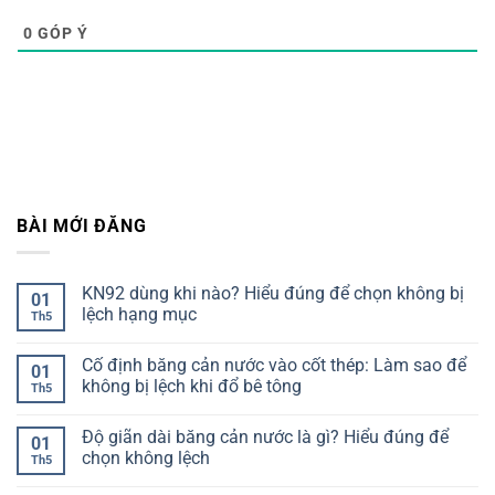
0
GÓP Ý
BÀI MỚI ĐĂNG
KN92 dùng khi nào? Hiểu đúng để chọn không bị
01
lệch hạng mục
Th5
Không
có
Cố định băng cản nước vào cốt thép: Làm sao để
bình
01
luận
không bị lệch khi đổ bê tông
Th5
ở
KN92
Không
dùng
có
Độ giãn dài băng cản nước là gì? Hiểu đúng để
khi
bình
01
nào?
luận
chọn không lệch
Th5
Hiểu
ở
đúng
Cố
Không
để
định