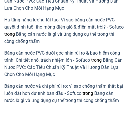
Cản Nước PVC: Các Tiêu Chuẩn Kỹ Thuật Và Hướng Dẫn
PVC
Lựa Chọn Cho Mỗi Hạng Mục
Hạ tầng năng lượng tái tạo: Vì sao băng cản nước PVC
quyết định tuổi thọ móng điện gió & điện mặt trời? - Sofuco
trong
Băng cản nước là gì và ứng dụng cụ thể trong thi
công chống thấm
Băng cản nước PVC dưới góc nhìn rủi ro & bảo hiểm công
trình: Chi tiết nhỏ, trách nhiệm lớn - Sofuco
trong
Băng Cản
Nước PVC: Các Tiêu Chuẩn Kỹ Thuật Và Hướng Dẫn Lựa
Chọn Cho Mỗi Hạng Mục
Băng cản nước và chi phí rủi ro: vì sao chống thấm thất bại
luôn đắt hơn dự tính ban đầu - Sofuco
trong
Băng cản
nước là gì và ứng dụng cụ thể trong thi công chống thấm