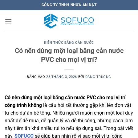
Bỏ
CÔNG TY TNHH NHỰA AN ĐẠT
qua
nội
dung
KIẾN THỨC BĂNG CẢN NƯỚC
Có nên dùng một loại băng cản nước
PVC cho mọi vị trí?
ĐĂNG VÀO
28 THÁNG 3, 2026
BỞI
DANG TRUONG
Có nên dùng một loại băng cản nước PVC cho mọi vị trí
công trình không
là câu hỏi rất thường gặp khi lên đơn vật
tư cho dự án bê tông. Nhiều người muốn chọn một loại duy
nhất để dễ mua, dễ quản lý và dễ thi công, nhưng cách làm
này tiềm ẩn khá nhiều rủi ro nếu áp dụng sai. Trong bài viết
này,
SOFUCO
sẽ giúp bạn nhìn rõ vì sao mỗi vị trí công