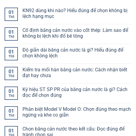
KN92 dùng khi nào? Hiểu đúng để chọn không bị
01
lệch hạng mục
Th5
Không
có
Cố định băng cản nước vào cốt thép: Làm sao để
bình
01
luận
không bị lệch khi đổ bê tông
Th5
ở
KN92
Không
dùng
có
Độ giãn dài băng cản nước là gì? Hiểu đúng để
khi
bình
01
nào?
luận
chọn không lệch
Th5
Hiểu
ở
đúng
Cố
Không
để
định
có
Kiểm tra mối hàn băng cản nước: Cách nhận biết
chọn
băng
bình
01
không
cản
luận
đạt hay chưa
Th5
bị
nước
ở
lệch
vào
Độ
Không
hạng
cốt
giãn
có
Ký hiệu ST SP PR của băng cản nước là gì? Cách
mục
thép:
dài
bình
01
Làm
băng
luận
đọc để chọn đúng
Th5
sao
cản
ở
để
nước
Kiểm
Không
không
là
tra
có
Phân biệt Model V Model O: Chọn đúng theo mạch
bị
gì?
mối
bình
01
lệch
Hiểu
hàn
luận
ngừng và khe co giãn
Th5
khi
đúng
băng
ở
đổ
để
cản
Ký
Không
bê
chọn
nước:
hiệu
có
Chọn băng cản nước theo kết cấu: Đọc đúng để
tông
không
Cách
ST
bình
01
lệch
nhận
SP
luận
tránh chọn sai
Th5