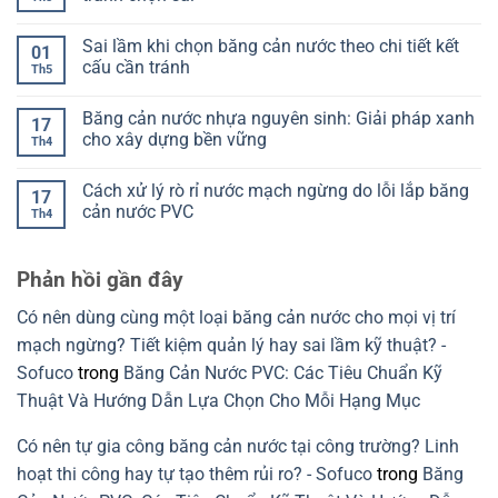
biết
PR
ở
đạt
của
Phân
Không
hay
băng
biệt
có
Sai lầm khi chọn băng cản nước theo chi tiết kết
chưa
cản
Model
bình
01
nước
V
luận
cấu cần tránh
Th5
là
Model
ở
gì?
O:
Chọn
Không
Cách
Chọn
băng
có
Băng cản nước nhựa nguyên sinh: Giải pháp xanh
đọc
đúng
cản
bình
17
để
theo
nước
luận
cho xây dựng bền vững
Th4
chọn
mạch
theo
ở
đúng
ngừng
kết
Sai
Không
và
cấu:
lầm
có
Cách xử lý rò rỉ nước mạch ngừng do lỗi lắp băng
khe
Đọc
khi
bình
17
co
đúng
chọn
luận
cản nước PVC
Th4
giãn
để
băng
ở
tránh
cản
Băng
Không
chọn
nước
cản
có
sai
theo
nước
bình
Phản hồi gần đây
chi
nhựa
luận
tiết
nguyên
ở
kết
sinh:
Cách
Có nên dùng cùng một loại băng cản nước cho mọi vị trí
cấu
Giải
xử
cần
pháp
lý
mạch ngừng? Tiết kiệm quản lý hay sai lầm kỹ thuật? -
tránh
xanh
rò
cho
rỉ
Sofuco
trong
Băng Cản Nước PVC: Các Tiêu Chuẩn Kỹ
xây
nước
dựng
mạch
Thuật Và Hướng Dẫn Lựa Chọn Cho Mỗi Hạng Mục
bền
ngừng
vững
do
lỗi
Có nên tự gia công băng cản nước tại công trường? Linh
lắp
băng
hoạt thi công hay tự tạo thêm rủi ro? - Sofuco
trong
Băng
cản
nước