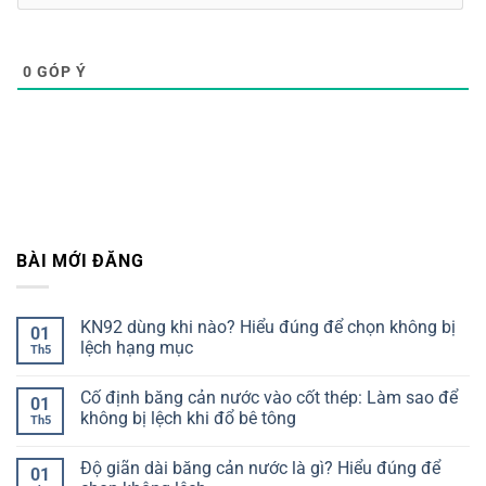
0
GÓP Ý
BÀI MỚI ĐĂNG
KN92 dùng khi nào? Hiểu đúng để chọn không bị
01
lệch hạng mục
Th5
Không
có
Cố định băng cản nước vào cốt thép: Làm sao để
bình
01
luận
không bị lệch khi đổ bê tông
Th5
ở
KN92
Không
dùng
có
Độ giãn dài băng cản nước là gì? Hiểu đúng để
khi
bình
01
nào?
luận