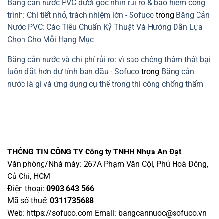
Băng cản nước PVC dưới góc nhìn rủi ro & bảo hiểm công
trình: Chi tiết nhỏ, trách nhiệm lớn - Sofuco
trong
Băng Cản
Nước PVC: Các Tiêu Chuẩn Kỹ Thuật Và Hướng Dẫn Lựa
Chọn Cho Mỗi Hạng Mục
Băng cản nước và chi phí rủi ro: vì sao chống thấm thất bại
luôn đắt hơn dự tính ban đầu - Sofuco
trong
Băng cản
nước là gì và ứng dụng cụ thể trong thi công chống thấm
THÔNG TIN CÔNG TY
Công ty TNHH Nhựa An Đạt
Văn phòng/Nhà máy: 267A Phạm Văn Cội, Phú Hoà Đông,
Củ Chi, HCM
Điện thoại:
0903 643 566
Mã số thuế:
0311735688
Web: https://sofuco.com Email:
bangcannuoc@sofuco.vn