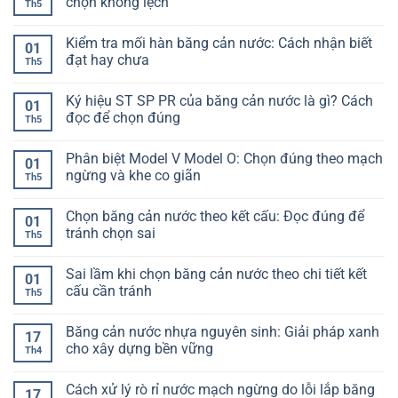
chọn không lệch
Th5
Hiểu
ở
đúng
Cố
Không
để
định
có
Kiểm tra mối hàn băng cản nước: Cách nhận biết
chọn
băng
bình
01
không
cản
luận
đạt hay chưa
Th5
bị
nước
ở
lệch
vào
Độ
Không
hạng
cốt
giãn
có
Ký hiệu ST SP PR của băng cản nước là gì? Cách
mục
thép:
dài
bình
01
Làm
băng
luận
đọc để chọn đúng
Th5
sao
cản
ở
để
nước
Kiểm
Không
không
là
tra
có
Phân biệt Model V Model O: Chọn đúng theo mạch
bị
gì?
mối
bình
01
lệch
Hiểu
hàn
luận
ngừng và khe co giãn
Th5
khi
đúng
băng
ở
đổ
để
cản
Ký
Không
bê
chọn
nước:
hiệu
có
Chọn băng cản nước theo kết cấu: Đọc đúng để
tông
không
Cách
ST
bình
01
lệch
nhận
SP
luận
tránh chọn sai
Th5
biết
PR
ở
đạt
của
Phân
Không
hay
băng
biệt
có
Sai lầm khi chọn băng cản nước theo chi tiết kết
chưa
cản
Model
bình
01
nước
V
luận
cấu cần tránh
Th5
là
Model
ở
gì?
O:
Chọn
Không
Cách
Chọn
băng
có
Băng cản nước nhựa nguyên sinh: Giải pháp xanh
đọc
đúng
cản
bình
17
để
theo
nước
luận
cho xây dựng bền vững
Th4
chọn
mạch
theo
ở
đúng
ngừng
kết
Sai
Không
và
cấu:
lầm
có
Cách xử lý rò rỉ nước mạch ngừng do lỗi lắp băng
khe
Đọc
khi
bình
17