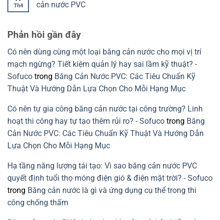
co
đúng
chọn
luận
cản nước PVC
Th4
giãn
để
băng
ở
tránh
cản
Băng
Không
chọn
nước
cản
có
sai
theo
nước
bình
Phản hồi gần đây
chi
nhựa
luận
tiết
nguyên
ở
kết
sinh:
Cách
Có nên dùng cùng một loại băng cản nước cho mọi vị trí
cấu
Giải
xử
cần
pháp
lý
mạch ngừng? Tiết kiệm quản lý hay sai lầm kỹ thuật? -
tránh
xanh
rò
cho
rỉ
Sofuco
trong
Băng Cản Nước PVC: Các Tiêu Chuẩn Kỹ
xây
nước
dựng
mạch
Thuật Và Hướng Dẫn Lựa Chọn Cho Mỗi Hạng Mục
bền
ngừng
vững
do
lỗi
Có nên tự gia công băng cản nước tại công trường? Linh
lắp
băng
hoạt thi công hay tự tạo thêm rủi ro? - Sofuco
trong
Băng
cản
nước
Cản Nước PVC: Các Tiêu Chuẩn Kỹ Thuật Và Hướng Dẫn
PVC
Lựa Chọn Cho Mỗi Hạng Mục
Hạ tầng năng lượng tái tạo: Vì sao băng cản nước PVC
quyết định tuổi thọ móng điện gió & điện mặt trời? - Sofuco
trong
Băng cản nước là gì và ứng dụng cụ thể trong thi
công chống thấm