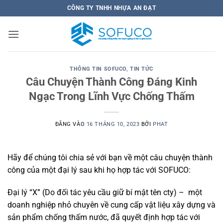
Bỏ
CÔNG TY TNHH NHỰA AN ĐẠT
qua
nội
dung
THÔNG TIN SOFUCO
,
TIN TỨC
Câu Chuyện Thành Công Đáng Kinh
Ngạc Trong Lĩnh Vực Chống Thấm
ĐĂNG VÀO
16 THÁNG 10, 2023
BỞI
PHAT
Hãy để chúng tôi chia sẻ với bạn về một câu chuyện thành
công của một đại lý sau khi họ hợp tác với SOFUCO:
Đại lý “X” (Do đối tác yêu cầu giữ bí mật tên cty) – một
doanh nghiệp nhỏ chuyên về cung cấp vật liệu xây dựng và
sản phẩm chống thấm nước, đã quyết định hợp tác với