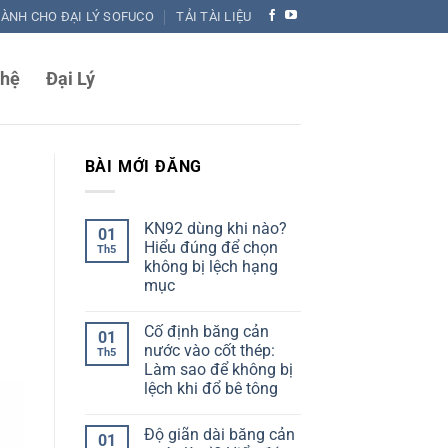
DÀNH CHO ĐẠI LÝ SOFUCO
TẢI TÀI LIỆU
 hệ
Đại Lý
BÀI MỚI ĐĂNG
KN92 dùng khi nào?
01
Hiểu đúng để chọn
Th5
không bị lệch hạng
mục
Không
có
Cố định băng cản
bình
01
luận
nước vào cốt thép:
Th5
ở
Làm sao để không bị
KN92
dùng
lệch khi đổ bê tông
khi
nào?
Không
Hiểu
có
Độ giãn dài băng cản
đúng
bình
01