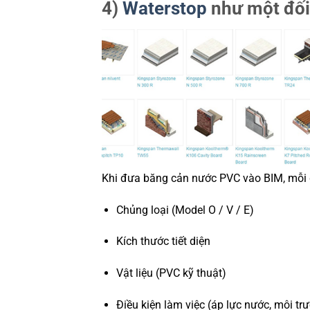
4)
Waterstop
như một đối
Khi đưa băng cản nước PVC vào BIM, mỗi 
Chủng loại (Model O / V / E)
Kích thước tiết diện
Vật liệu (PVC kỹ thuật)
Điều kiện làm việc (áp lực nước, môi tr