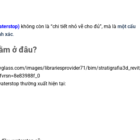
aterstop)
không còn là “chi tiết nhỏ vẽ cho đủ”, mà là
một cấu
nh xác
.
nằm ở đâu?
terstop thường xuất hiện tại: