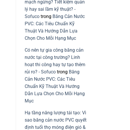
vững
mạch ngừng? Tiết kiệm quản
mạch
ngừng
lý hay sai lầm kỹ thuật? -
do
lỗi
Sofuco
trong
Băng Cản Nước
lắp
băng
PVC: Các Tiêu Chuẩn Kỹ
cản
nước
Thuật Và Hướng Dẫn Lựa
PVC
Chọn Cho Mỗi Hạng Mục
Có nên tự gia công băng cản
nước tại công trường? Linh
hoạt thi công hay tự tạo thêm
rủi ro? - Sofuco
trong
Băng
Cản Nước PVC: Các Tiêu
Chuẩn Kỹ Thuật Và Hướng
Dẫn Lựa Chọn Cho Mỗi Hạng
Mục
Hạ tầng năng lượng tái tạo: Vì
sao băng cản nước PVC quyết
định tuổi thọ móng điện gió &