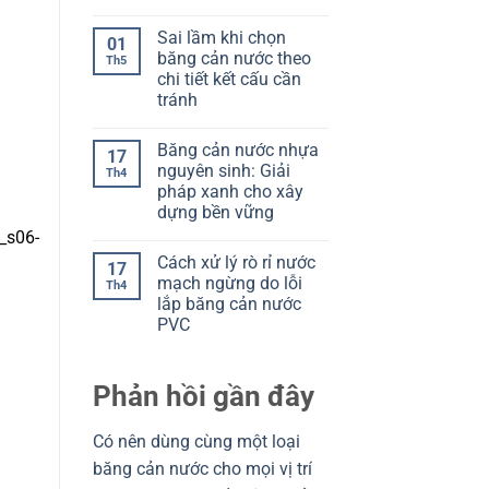
V
Không
Cách
Model
có
đọc
Sai lầm khi chọn
O:
bình
để
01
Chọn
luận
chọn
băng cản nước theo
Th5
ở
đúng
đúng
chi tiết kết cấu cần
Chọn
theo
băng
mạch
tránh
cản
ngừng
nước
Không
và
theo
có
khe
Băng cản nước nhựa
kết
bình
co
17
cấu:
luận
giãn
nguyên sinh: Giải
Th4
ở
Đọc
pháp xanh cho xây
Sai
đúng
lầm
để
dựng bền vững
khi
tránh
chọn
Không
chọn
băng
có
sai
Cách xử lý rò rỉ nước
cản
bình
17
nước
luận
mạch ngừng do lỗi
Th4
ở
theo
lắp băng cản nước
Băng
chi
cản
tiết
PVC
nước
kết
nhựa
Không
cấu
nguyên
có
cần
sinh:
bình
tránh
Phản hồi gần đây
Giải
luận
ở
pháp
Cách
xanh
xử
cho
Có nên dùng cùng một loại
lý
xây
rò
dựng
băng cản nước cho mọi vị trí
rỉ
bền
nước