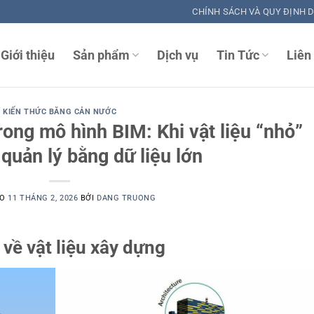
CHÍNH SÁCH VÀ QUY ĐỊNH 
Giới thiệu
Sản phẩm
Dịch vụ
Tin Tức
Liên
KIẾN THỨC BĂNG CẢN NƯỚC
ong mô hình BIM: Khi vật liệu “nhỏ”
quản lý bằng dữ liệu lớn
ÀO
11 THÁNG 2, 2026
BỞI
DANG TRUONG
 về vật liệu xây dựng