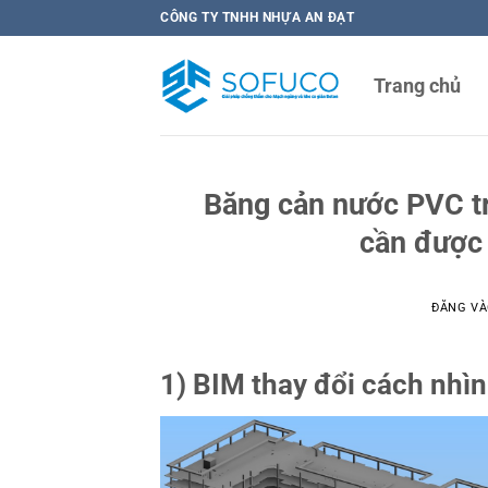
Bỏ
CÔNG TY TNHH NHỰA AN ĐẠT
qua
nội
Trang chủ
dung
Băng cản nước PVC tr
cần được 
ĐĂNG V
1) BIM thay đổi cách nhìn