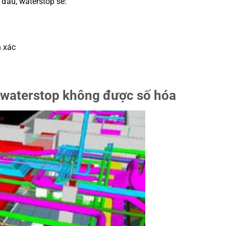
đầu, waterstop sẽ:
h xác
 waterstop không được số hóa