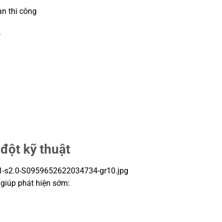
ạn thi công
ộ
đột kỹ thuật
giúp phát hiện sớm: