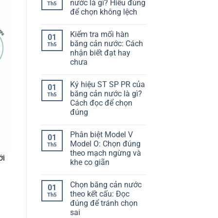
để
luận
nước là gì? Hiểu đúng
Th5
ở
chọn
để chọn không lệch
Cố
không
định
bị
Không
băng
lệch
có
cản
hạng
Kiểm tra mối hàn
bình
01
nước
mục
luận
băng cản nước: Cách
vào
Th5
ở
cốt
nhận biết đạt hay
Độ
thép:
giãn
chưa
Làm
dài
sao
băng
Không
để
cản
có
không
Ký hiệu ST SP PR của
nước
bình
01
bị
là
luận
băng cản nước là gì?
Th5
lệch
ở
gì?
khi
Cách đọc để chọn
Kiểm
Hiểu
đổ
tra
đúng
đúng
bê
mối
để
tông
hàn
Không
chọn
băng
có
không
Phân biệt Model V
cản
bình
lệch
01
nước:
luận
Model O: Chọn đúng
Th5
ở
Cách
theo mạch ngừng và
Ký
nhận
ới
hiệu
biết
khe co giãn
ST
đạt
SP
Không
hay
PR
có
chưa
Chọn băng cản nước
của
bình
01
băng
luận
theo kết cấu: Đọc
Th5
ở
cản
đúng để tránh chọn
Phân
nước
biệt
là
sai
Model
gì?