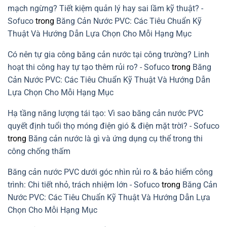
cần
pháp
lý
mạch ngừng? Tiết kiệm quản lý hay sai lầm kỹ thuật? -
tránh
xanh
rò
cho
rỉ
Sofuco
trong
Băng Cản Nước PVC: Các Tiêu Chuẩn Kỹ
xây
nước
dựng
mạch
Thuật Và Hướng Dẫn Lựa Chọn Cho Mỗi Hạng Mục
bền
ngừng
vững
do
lỗi
Có nên tự gia công băng cản nước tại công trường? Linh
lắp
băng
hoạt thi công hay tự tạo thêm rủi ro? - Sofuco
trong
Băng
cản
nước
Cản Nước PVC: Các Tiêu Chuẩn Kỹ Thuật Và Hướng Dẫn
PVC
Lựa Chọn Cho Mỗi Hạng Mục
Hạ tầng năng lượng tái tạo: Vì sao băng cản nước PVC
quyết định tuổi thọ móng điện gió & điện mặt trời? - Sofuco
trong
Băng cản nước là gì và ứng dụng cụ thể trong thi
công chống thấm
Băng cản nước PVC dưới góc nhìn rủi ro & bảo hiểm công
trình: Chi tiết nhỏ, trách nhiệm lớn - Sofuco
trong
Băng Cản
Nước PVC: Các Tiêu Chuẩn Kỹ Thuật Và Hướng Dẫn Lựa
Chọn Cho Mỗi Hạng Mục