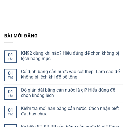
BÀI MỚI ĐĂNG
KN92 dùng khi nào? Hiểu đúng để chọn không bị
01
lệch hạng mục
Th5
Không
có
Cố định băng cản nước vào cốt thép: Làm sao để
bình
01
luận
không bị lệch khi đổ bê tông
Th5
ở
KN92
Không
dùng
có
Độ giãn dài băng cản nước là gì? Hiểu đúng để
khi
bình
01
nào?
luận
chọn không lệch
Th5
Hiểu
ở
đúng
Cố
Không
để
định
có
Kiểm tra mối hàn băng cản nước: Cách nhận biết
chọn
băng
bình
01
không
cản
luận
đạt hay chưa
Th5
bị
nước
ở
lệch
vào
Độ
Không
hạng
cốt
giãn
có
Ký hiệu ST SP PR của băng cản nước là gì? Cách
mục
thép:
dài