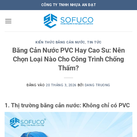
Bỏ
CÔNG TY TNHH NHỰA AN ĐẠT
qua
nội
dung
KIẾN THỨC BĂNG CẢN NƯỚC
,
TIN TỨC
Băng Cản Nước PVC Hay Cao Su: Nên
Chọn Loại Nào Cho Công Trình Chống
Thấm?
ĐĂNG VÀO
20 THÁNG 3, 2026
BỞI
DANG TRUONG
1. Thị trường băng cản nước: Không chỉ có PVC