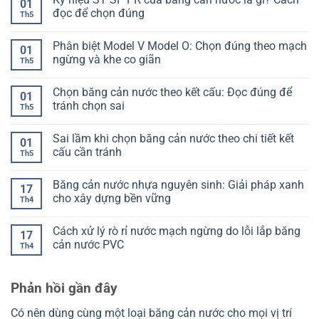
bình
01
Làm
băng
luận
đọc để chọn đúng
Th5
sao
cản
ở
để
nước
Kiểm
Không
không
là
tra
có
Phân biệt Model V Model O: Chọn đúng theo mạch
bị
gì?
mối
bình
01
lệch
Hiểu
hàn
luận
ngừng và khe co giãn
Th5
khi
đúng
băng
ở
đổ
để
cản
Ký
Không
bê
chọn
nước:
hiệu
có
Chọn băng cản nước theo kết cấu: Đọc đúng để
tông
không
Cách
ST
bình
01
lệch
nhận
SP
luận
tránh chọn sai
Th5
biết
PR
ở
đạt
của
Phân
Không
hay
băng
biệt
có
Sai lầm khi chọn băng cản nước theo chi tiết kết
chưa
cản
Model
bình
01
nước
V
luận
cấu cần tránh
Th5
là
Model
ở
gì?
O:
Chọn
Không
Cách
Chọn
băng
có
Băng cản nước nhựa nguyên sinh: Giải pháp xanh
đọc
đúng
cản
bình
17
để
theo
nước
luận
cho xây dựng bền vững
Th4
chọn
mạch
theo
ở
đúng
ngừng
kết
Sai
Không
và
cấu:
lầm
có
Cách xử lý rò rỉ nước mạch ngừng do lỗi lắp băng
khe
Đọc
khi
bình
17
co
đúng
chọn
luận
cản nước PVC
Th4
giãn
để
băng
ở
tránh
cản
Băng
Không
chọn
nước
cản
có
sai
theo
nước
bình
Phản hồi gần đây
chi
nhựa
luận
tiết
nguyên
ở
kết
sinh:
Cách
Có nên dùng cùng một loại băng cản nước cho mọi vị trí
cấu
Giải
xử