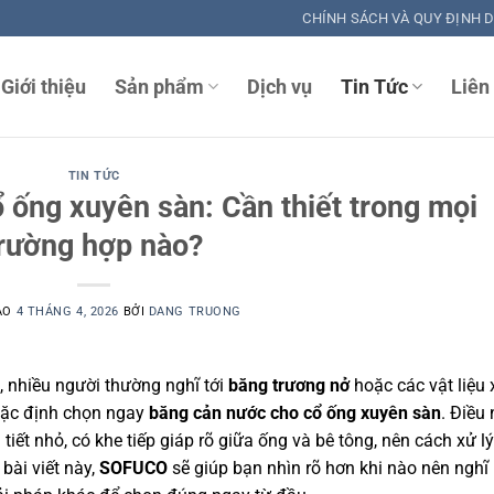
CHÍNH SÁCH VÀ QUY ĐỊNH 
Giới thiệu
Sản phẩm
Dịch vụ
Tin Tức
Liên
TIN TỨC
 ống xuyên sàn: Cần thiết trong mọi
rường hợp nào?
ÀO
4 THÁNG 4, 2026
BỞI
DANG TRUONG
g, nhiều người thường nghĩ tới
băng trương nở
hoặc các vật liệu 
mặc định chọn ngay
băng cản nước cho cổ ống xuyên sàn
. Điều
 tiết nhỏ, có khe tiếp giáp rõ giữa ống và bê tông, nên cách xử lý
 bài viết này,
SOFUCO
sẽ giúp bạn nhìn rõ hơn khi nào nên nghĩ