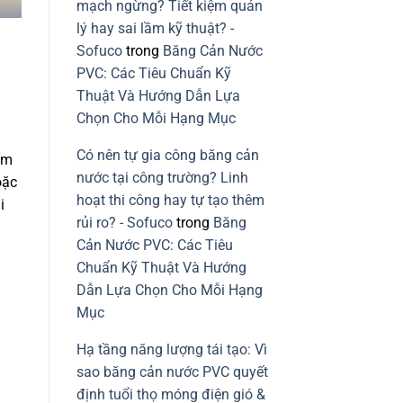
vững
mạch ngừng? Tiết kiệm quản
mạch
ngừng
lý hay sai lầm kỹ thuật? -
do
lỗi
Sofuco
trong
Băng Cản Nước
lắp
băng
PVC: Các Tiêu Chuẩn Kỹ
cản
nước
Thuật Và Hướng Dẫn Lựa
PVC
Chọn Cho Mỗi Hạng Mục
Có nên tự gia công băng cản
ấm
nước tại công trường? Linh
oặc
hoạt thi công hay tự tạo thêm
i
rủi ro? - Sofuco
trong
Băng
Cản Nước PVC: Các Tiêu
Chuẩn Kỹ Thuật Và Hướng
Dẫn Lựa Chọn Cho Mỗi Hạng
Mục
Hạ tầng năng lượng tái tạo: Vì
sao băng cản nước PVC quyết
định tuổi thọ móng điện gió &