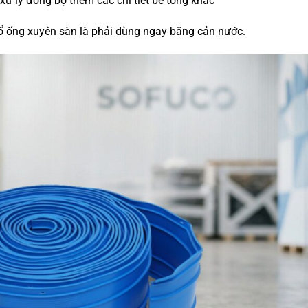
xử lý đồng bộ thêm các chi tiết bê tông khác
cổ ống xuyên sàn là phải dùng ngay băng cản nước.