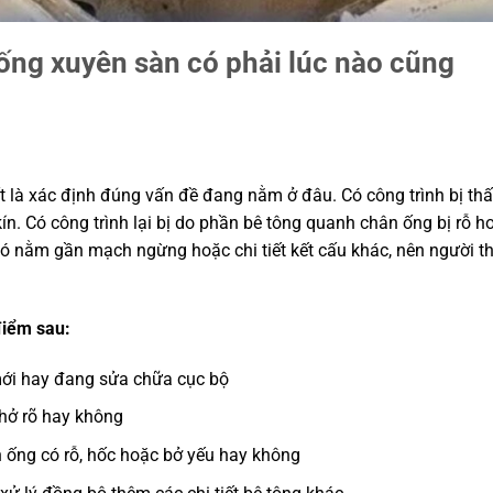
ống xuyên sàn có phải lúc nào cũng
.
t là xác định đúng vấn đề đang nằm ở đâu. Có công trình bị th
kín. Có công trình lại bị do phần bê tông quanh chân ống bị rỗ h
đó nằm gần mạch ngừng hoặc chi tiết kết cấu khác, nên người th
 điểm sau:
mới hay đang sửa chữa cục bộ
hở rõ hay không
 ống có rỗ, hốc hoặc bở yếu hay không