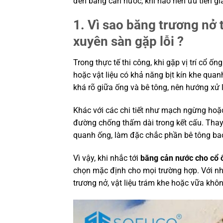
đến băng cản nước, khi nào nên ưu tiên g
1. Vì sao băng trương nở 
xuyên sàn gặp lỗi ?
Trong thực tế thi công, khi gặp vị trí cổ 
hoặc vật liệu có khả năng bịt kín khe quanh
khá rõ giữa ống và bê tông, nên hướng xử 
Khác với các chi tiết như mạch ngừng hoặ
đường chống thấm dài trong kết cấu. Thay 
quanh ống, làm đặc chắc phần bê tông bao
Vì vậy, khi nhắc tới
băng cản nước cho cổ 
chọn mặc định cho mọi trường hợp. Với nhiề
trương nở, vật liệu trám khe hoặc vữa khôn