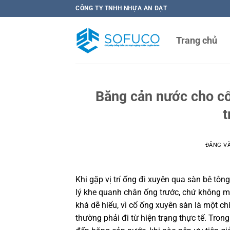
Bỏ
CÔNG TY TNHH NHỰA AN ĐẠT
qua
nội
Trang chủ
dung
Băng cản nước cho cổ
t
ĐĂNG V
Khi gặp vị trí ống đi xuyên qua sàn bê tôn
lý khe quanh chân ống trước, chứ không 
khá dễ hiểu, vì cổ ống xuyên sàn là một chi
thường phải đi từ hiện trạng thực tế. Trong