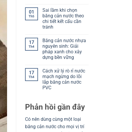
V
Không
Cách
Model
có
đọc
Sai lầm khi chọn
O:
bình
để
01
Chọn
luận
chọn
băng cản nước theo
Th5
ở
đúng
đúng
chi tiết kết cấu cần
Chọn
theo
băng
mạch
tránh
cản
ngừng
nước
Không
và
theo
có
khe
Băng cản nước nhựa
kết
bình
co
17
cấu:
luận
giãn
nguyên sinh: Giải
Th4
ở
Đọc
pháp xanh cho xây
Sai
đúng
lầm
để
dựng bền vững
khi
tránh
chọn
Không
chọn
băng
có
sai
Cách xử lý rò rỉ nước
cản
bình
17
nước
luận
mạch ngừng do lỗi
Th4
ở
theo
lắp băng cản nước
Băng
chi
cản
tiết
PVC
nước
kết
nhựa
Không
cấu
nguyên
có
cần
sinh:
bình
tránh
Phản hồi gần đây
Giải
luận
ở
pháp
Cách
xanh
xử
cho
Có nên dùng cùng một loại
lý
xây
rò
dựng
băng cản nước cho mọi vị trí
rỉ
bền
nước