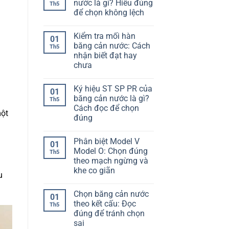
để
luận
nước là gì? Hiểu đúng
Th5
ở
chọn
để chọn không lệch
Cố
không
định
bị
Không
băng
lệch
có
cản
hạng
Kiểm tra mối hàn
bình
01
nước
mục
luận
băng cản nước: Cách
vào
Th5
ở
cốt
nhận biết đạt hay
Độ
thép:
giãn
chưa
Làm
dài
sao
băng
Không
để
cản
có
không
Ký hiệu ST SP PR của
nước
bình
01
bị
là
luận
băng cản nước là gì?
Th5
lệch
ở
gì?
khi
Cách đọc để chọn
Kiểm
Hiểu
một
đổ
tra
đúng
đúng
bê
mối
để
tông
hàn
Không
chọn
băng
có
không
Phân biệt Model V
cản
bình
lệch
01
nước:
luận
Model O: Chọn đúng
Th5
ở
Cách
theo mạch ngừng và
Ký
nhận
hiệu
biết
khe co giãn
u
ST
đạt
SP
Không
hay
PR
có
chưa
Chọn băng cản nước
của
bình
01
băng
luận
theo kết cấu: Đọc
Th5
ở
cản
đúng để tránh chọn
Phân
nước
biệt
là
sai
Model
gì?