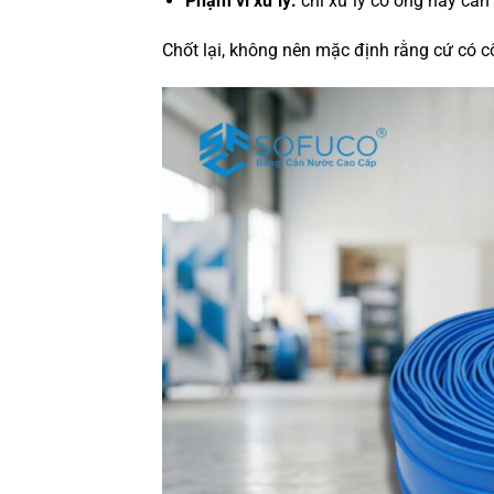
Phạm vi xử lý:
chỉ xử lý cổ ống hay cần 
Chốt lại, không nên mặc định rằng cứ có 