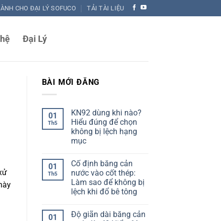
DÀNH CHO ĐẠI LÝ SOFUCO
TẢI TÀI LIỆU
 hệ
Đại Lý
BÀI MỚI ĐĂNG
KN92 dùng khi nào?
01
Hiểu đúng để chọn
Th5
không bị lệch hạng
mục
Không
có
Cố định băng cản
bình
01
luận
xử
nước vào cốt thép:
Th5
ở
Làm sao để không bị
KN92
 này
dùng
lệch khi đổ bê tông
khi
nào?
Không
Hiểu
có
Độ giãn dài băng cản
đúng
bình
01