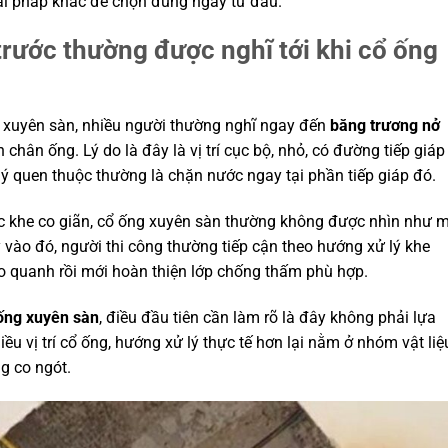
iải pháp khác để chọn đúng ngay từ đầu.
trước thường được nghĩ tới khi cổ ống
ống xuyên sàn, nhiều người thường nghĩ ngay đến
băng trương nở
 chân ống. Lý do là đây là vị trí cục bộ, nhỏ, có đường tiếp giáp
lý quen thuộc thường là chặn nước ngay tại phần tiếp giáp đó.
c khe co giãn, cổ ống xuyên sàn thường không được nhìn như 
vào đó, người thi công thường tiếp cận theo hướng xử lý khe
 quanh rồi mới hoàn thiện lớp chống thấm phù hợp.
ống xuyên sàn
, điều đầu tiên cần làm rõ là đây không phải lựa
u vị trí cổ ống, hướng xử lý thực tế hơn lại nằm ở nhóm vật liệ
g co ngót.