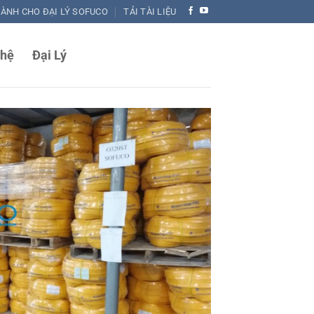
DÀNH CHO ĐẠI LÝ SOFUCO
TẢI TÀI LIỆU
 hệ
Đại Lý