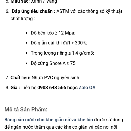
Màu sắc:
Xanh / Vàng
Đáp ứng tiêu chuẩn :
ASTM với các thông số kỹ thuật
chất lượng :
Độ bền kéo ≥ 12 Mpa;
Độ giãn dài khi đứt > 300%;
Trọng lượng riêng ≤ 1,4 g/cm3;
Độ cứng Shore A ≥ 75
Chất liệu:
Nhựa PVC nguyên sinh
Giá :
Liên hệ
0903 643 566 hoặc
Zalo OA
Mô tả Sản Phẩm:
Băng cản nước cho khe giãn nở và khe lún
được sử dụng
để ngăn nước thấm qua các khe co giãn và các nơi nối