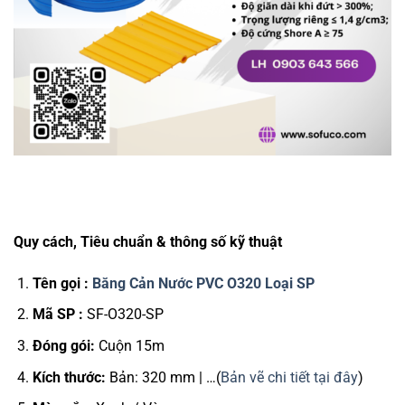
Quy cách, Tiêu chuẩn & thông số kỹ thuật
Tên gọi :
Băng Cản Nước PVC O320 Loại SP
Mã SP :
SF-O320-SP
Đóng gói:
Cuộn 15m
Kích thước:
Bản: 320 mm | …(
Bản vẽ chi tiết tại đây
)