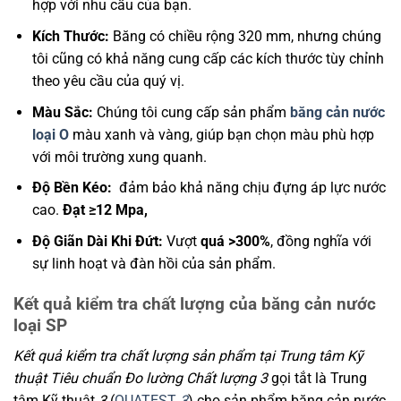
hợp với nhu cầu của bạn.
Kích Thước:
Băng có chiều rộng 320 mm, nhưng chúng
tôi cũng có khả năng cung cấp các kích thước tùy chỉnh
theo yêu cầu của quý vị.
Màu Sắc:
Chúng tôi cung cấp sản phẩm
băng cản nước
loại O
màu xanh và vàng, giúp bạn chọn màu phù hợp
với môi trường xung quanh.
Độ Bền Kéo:
đảm bảo khả năng chịu đựng áp lực nước
cao.
Đạt ≥12 Mpa,
Độ Giãn Dài Khi Đứt:
Vượt
quá >300%
, đồng nghĩa với
sự linh hoạt và đàn hồi của sản phẩm.
Kết quả kiểm tra chất lượng của băng cản nước
loại SP
Kết quả kiểm tra chất lượng sản phẩm tại Trung tâm Kỹ
thuật Tiêu chuẩn Đo lường Chất lượng 3
gọi tắt là Trung
tâm Kỹ thuật
3
(
QUATEST
3
) cho sản phẩm băng cản nước