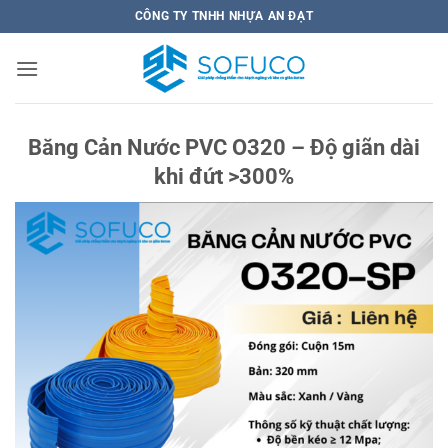
Bỏ
CÔNG TY TNHH NHỰA AN ĐẠT
qua
nội
dung
Băng Cản Nước PVC O320 – Độ giãn dài
khi đứt >300%